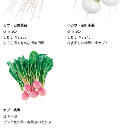
カブ・日野菜蕪
小カブ・金町小蕪
袋
￥352
袋
￥352
１ＤＬ
￥2,200
１ＤＬ
￥3,245
さくら漬で有名な漬物用種
根姿美しい極早生小カブ！
カブ・桃寿
袋
￥440
ピンク色の秋～春蒔きの小かぶ！