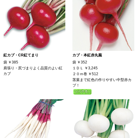
紅カブ・CR紅てまり
カブ・本紅赤丸蕪
袋
￥385
袋
￥352
肩張り・尻づまりよく品質のよい紅
１ＤＬ
￥3,245
カブ
２０ｍ巻
￥512
茎葉まで紅色の作りやすい中型赤カ
ブ！