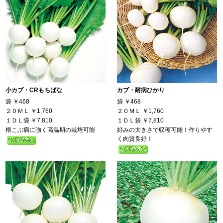
小カブ・CRもちばな
カブ・耐病ひかり
袋
￥468
袋
￥468
２０ＭＬ
￥1,760
２０ＭＬ
￥1,760
１ＤＬ袋
￥7,810
１ＤＬ袋
￥7,810
根こぶ病に強く高温期の栽培可能
好みの大きさで収穫可能！作りやす
く肉質良好！