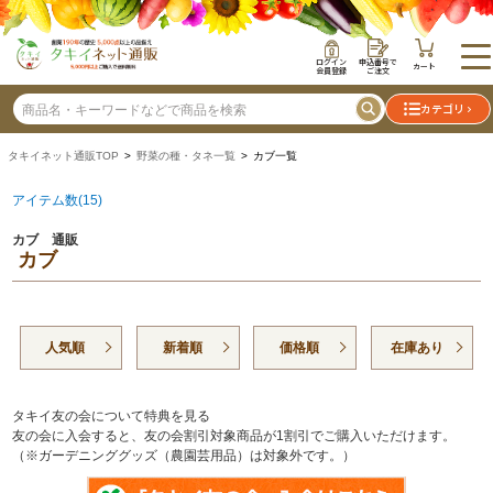
ログイン
申込番号で
カート
会員登録
ご注文
カテゴリ
タキイネット通販TOP
>
野菜の種・タネ一覧
> カブ一覧
アイテム数(15)
カブ 通販
カブ
人気順
新着順
価格順
在庫あり
タキイ友の会について特典を見る
友の会に入会すると、友の会割引対象商品が1割引でご購入いただけます。
（※ガーデニンググッズ（農園芸用品）は対象外です。）