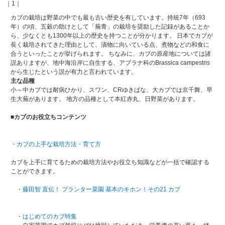
｜1｜
カブの栽培は野菜の中でも最も古い歴史を有しています。持統7年（693
年）の頃、五穀の助けとして「蕪青」の栽培を奨励した記録があることか
ら、少なくとも1300年以上の歴史を持つことが分かります。 日本でカブが
長く栽培されてきた理由として、漬物に向いている点、煮物などの和食に
合うといったことが挙げられます。 ちなみに、カブの原産地については諸
説ありますが、地中海沿岸に自生する、アブラナ科のBrassica campestris
から生じたという説が有力と言われています。
主な品種
小～中カブでは耐病ひかり、スワン、CRゆきばな、大カブでは京千舞、早
生大蕪があります。 地方の品種として本紅赤丸、日野菜があります。
■カブのお役立ちコンテンツ
・カブの上手な栽培方法・育て方
カブを上手に育てるための栽培方法やお役立ち知識などが一括で確認する
ことができます。
・
藤田智 直伝！ プランター菜園 基本のキホン！その21 カブ
・
はじめてのカブ特集