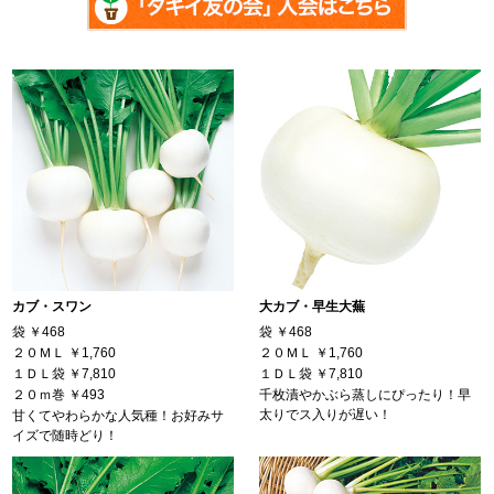
カブ・スワン
大カブ・早生大蕪
袋
￥468
袋
￥468
２０ＭＬ
￥1,760
２０ＭＬ
￥1,760
１ＤＬ袋
￥7,810
１ＤＬ袋
￥7,810
２０ｍ巻
￥493
千枚漬やかぶら蒸しにぴったり！早
太りでス入りが遅い！
甘くてやわらかな人気種！お好みサ
イズで随時どり！