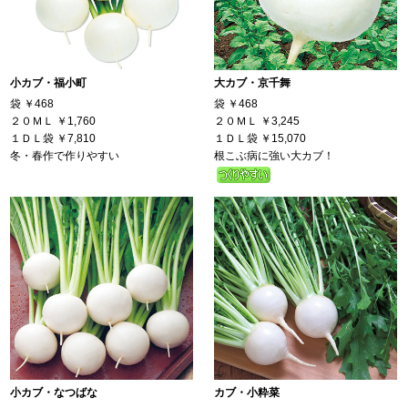
小カブ・福小町
大カブ・京千舞
袋
￥468
袋
￥468
２０ＭＬ
￥1,760
２０ＭＬ
￥3,245
１ＤＬ袋
￥7,810
１ＤＬ袋
￥15,070
冬・春作で作りやすい
根こぶ病に強い大カブ！
小カブ・なつばな
カブ・小粋菜