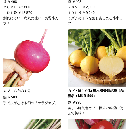
袋
￥468
袋
￥468
２０ＭＬ
￥2,860
２０ＭＬ
￥2,090
１ＤＬ袋
￥12,870
１ＤＬ袋
￥9,240
割れにくい！病気に強い！良質小カ
ミズナのような葉も楽しめる小中カ
ブ！
ブ
カブ・もものすけ
カブ・味こがね 農水省登録品種（品
種名：MKB-599）
袋
￥583
袋
￥385
手で皮がむける幻の「サラダカブ」
美しい鮮黄色カブ！幅広い料理に使
えて美味！