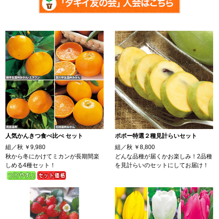
人気かんきつ食べ比べ セット
ポポー特選２種見計らいセット
組／秋
￥9,980
組／秋
￥8,800
秋から冬にかけてミカンが長期間楽
どんな品種が届くかお楽しみ！2品種
しめる4種セット！
を見計らいのセットにしてお届け！