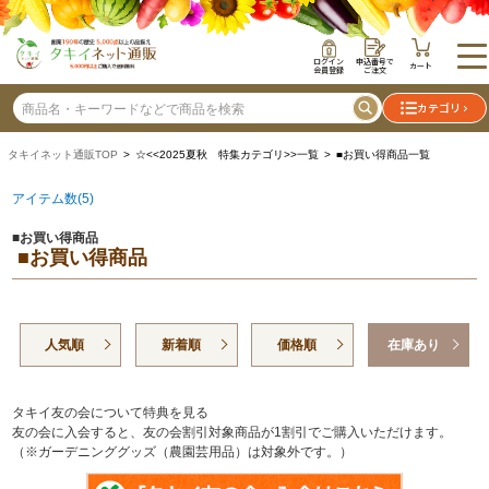
ログイン
申込番号で
カート
会員登録
ご注文
カテゴリ
タキイネット通販TOP
> ☆<<2025夏秋 特集カテゴリ>>一覧 > ■お買い得商品一覧
アイテム数(5)
■お買い得商品
■お買い得商品
人気順
新着順
価格順
在庫あり
タキイ友の会について特典を見る
友の会に入会すると、友の会割引対象商品が1割引でご購入いただけます。
（※ガーデニンググッズ（農園芸用品）は対象外です。）