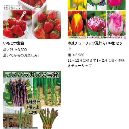
いちごの宝箱
冷凍チューリップ見計らい6種 セッ
ト
箱／秋
￥3,300
組
￥3,980
届いてからのお楽しみ♪
11～12月に植えて1～2月に咲く冬咲
きチューリップ