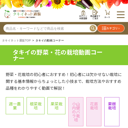
ログイン
申込番号で
カート
会員登録
ご注文
カテゴリ
タキイネット通販TOP
> タキイの動画コーナー
タキイの野菜・花の栽培動画コー
ナー
野菜・花栽培の初心者におすすめ！初心者には欠かせない栽培に
関する基本情報からちょっとした小技まで、栽培方法やおすすめ
品種をわかりやすく動画で解説！
週一農
根菜栽
果菜栽
小山
花苗
果樹
業
培
培
内健
栽培
栽培
のバ
ラ栽
培