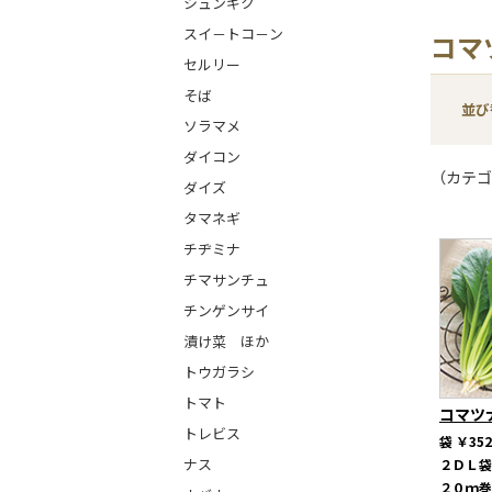
シュンギク
スイ－トコ－ン
コマ
セルリー
そば
並び
ソラマメ
ダイコン
（カテゴ
ダイズ
タマネギ
チヂミナ
チマサンチュ
チンゲンサイ
漬け菜 ほか
トウガラシ
トマト
コマツ
トレビス
袋
￥352
ナス
２ＤＬ
２０ｍ