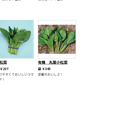
松菜
有機 丸葉小松菜
￥237
袋
￥345
りやすくておいしいコマ
定番のおいしさ！
ナ！