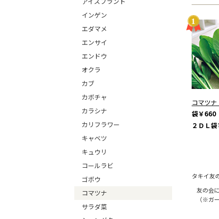
アイスプラント
インゲン
エダマメ
エンサイ
エンドウ
オクラ
カブ
カボチャ
コマツナ
カラシナ
袋
￥660
カリフラワー
２ＤＬ袋
キャベツ
キュウリ
コールラビ
タキイ友
ゴボウ
友の会
コマツナ
（※ガ
サラダ菜