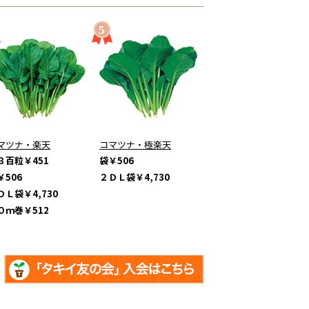
マツナ・楽天
コマツナ・極楽天
３百粒
￥451
袋
￥506
￥506
２ＤＬ袋
￥4,730
ＤＬ袋
￥4,730
０ｍ巻
￥512