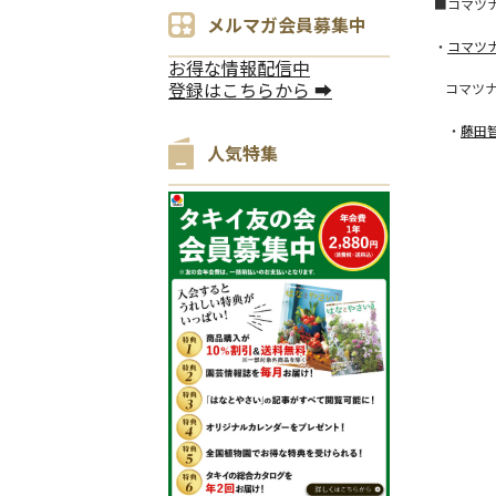
■コマツ
メルマガ会員募集中
・
コマツ
お得な情報配信中
登録はこちらから ➡
コマツ
・
藤田智
人気特集