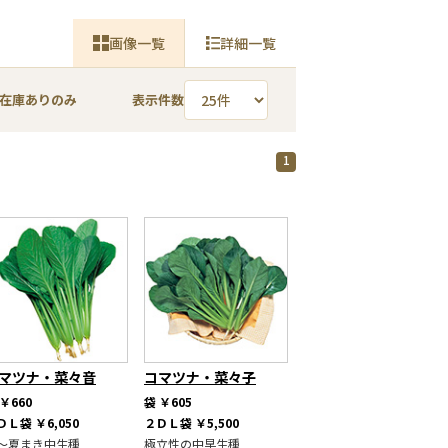
画像一覧
詳細一覧
在庫ありのみ
表示件数
1
マツナ・菜々音
コマツナ・菜々子
￥660
袋
￥605
ＤＬ袋
￥6,050
２ＤＬ袋
￥5,500
～夏まき中生種
極立性の中早生種