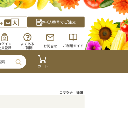
大
申込番号でご注文
中
小
ログイン
よくある
ご利用ガイド
お問合せ
会員登録
ご質問
カート
コマツナ 通販