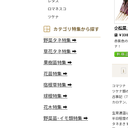
レタス
ロマネスコ
ツケナ
小松菜
カテゴリ特集から探す
袋
￥330
野菜タネ特集 ➡
赤紫色の
ナ！
草花タネ特集 ➡
果樹苗特集 ➡
1
花苗特集 ➡
宿根草特集 ➡
コマツナ
ツケナ類
球根特集 ➡
古事記（
カロテン
花木特集 ➡
生育適温
野菜苗･イモ類特集 ➡
半日程度
タネまき