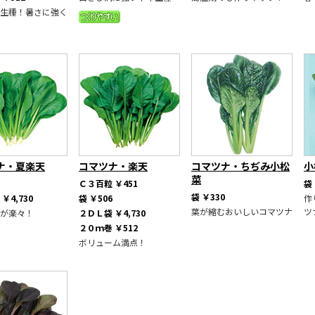
生種！暑さに強く
ナ・夏楽天
コマツナ・楽天
コマツナ・ちぢみ小松
小
菜
Ｃ３百粒
￥451
袋
袋
￥330
袋
￥4,730
袋
￥506
作
葉が縮むおいしいコマツナ
ツ
が楽々！
２ＤＬ袋
￥4,730
２０ｍ巻
￥512
ボリューム満点！