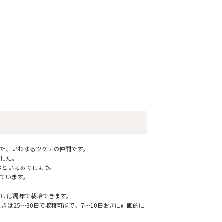
た、いわゆるツケナの仲間です。
した。
つといえるでしょう。
ています。
除けば周年で栽培できます。
きは25～30日で収穫可能で、7～10日おきに計画的に