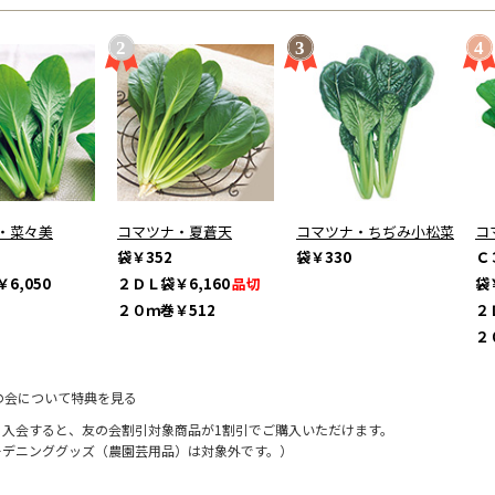
・菜々美
コマツナ・夏蒼天
コマツナ・ちぢみ小松菜
コ
袋
￥352
袋
￥330
Ｃ
￥6,050
２ＤＬ袋
￥6,160
品切
袋
２０ｍ巻
￥512
２
２
の会について特典を見る
に入会すると、友の会割引対象商品が1割引でご購入いただけます。
ーデニンググッズ（農園芸用品）は対象外です。）