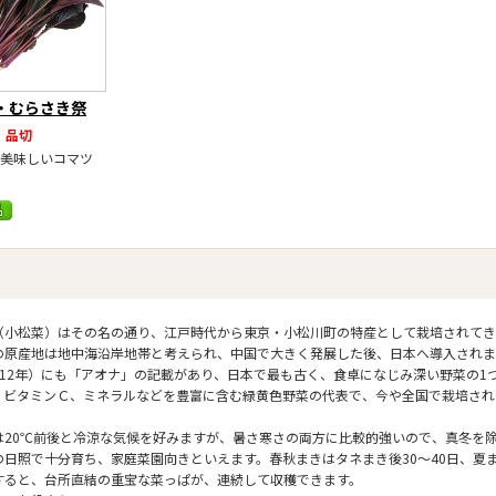
・むらさき祭
品切
美味しいコマツ
（小松菜）はその名の通り、江戸時代から東京・小松川町の特産として栽培されてき
の原産地は地中海沿岸地帯と考えられ、中国で大きく発展した後、日本へ導入されま
712年）にも「アオナ」の記載があり、日本で最も古く、食卓になじみ深い野菜の1
、ビタミンＣ、ミネラルなどを豊富に含む緑黄色野菜の代表で、今や全国で栽培され
は20℃前後と冷涼な気候を好みますが、暑さ寒さの両方に比較的強いので、真冬を
の日照で十分育ち、家庭菜園向きといえます。春秋まきはタネまき後30～40日、夏ま
すると、台所直結の重宝な菜っぱが、連続して収穫できます。