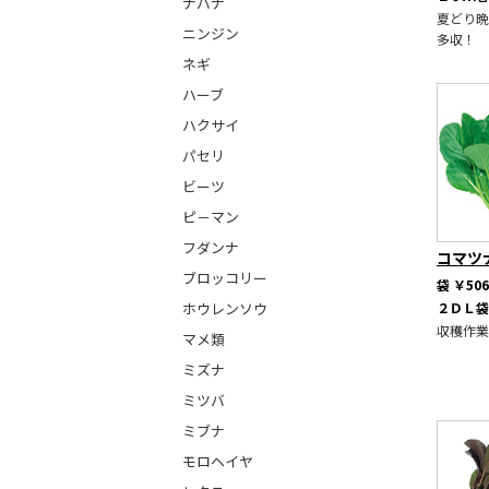
ナバナ
夏どり晩
ニンジン
多収！
ネギ
ハーブ
ハクサイ
パセリ
ビーツ
ピ－マン
フダンナ
コマツ
ブロッコリー
袋
￥506
２ＤＬ
ホウレンソウ
収穫作業
マメ類
ミズナ
ミツバ
ミブナ
モロヘイヤ