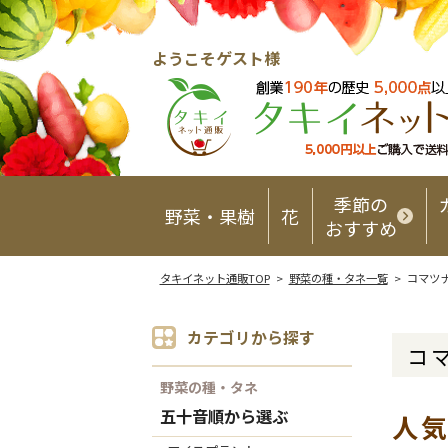
ようこそゲスト様
季節の
野菜・果樹
花
おすすめ
タキイネット通販TOP
>
野菜の種・タネ一覧
> コマツ
カテゴリから探す
コ
野菜の種・タネ
五十音順から選ぶ
人