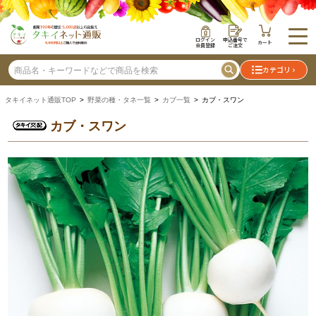
ログイン
申込番号で
カート
会員登録
ご注文
カテゴリ
タキイネット通販TOP
>
野菜の種・タネ一覧
>
カブ一覧
> カブ・スワン
カブ・スワン