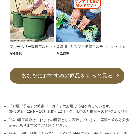
ブルーベリー栽培フルセット
菜園用 サツマイモ黒マルチ 95cm×50m
￥4,880
￥2,880
あなたにおすすめの商品をもっと見る
「お届け予定」の時期は、およそのお届け時期を表しています。
(例)10/上～12/下＝10月上旬～12月下旬 9/中より順次＝9月中旬より順次
1袋の種子粒数は、およその目安として表示しています。実際の粒数と多少
差異がありますのでご了承ください。
品種、地域、時期によっては、すぐには播種できない種子があります。必