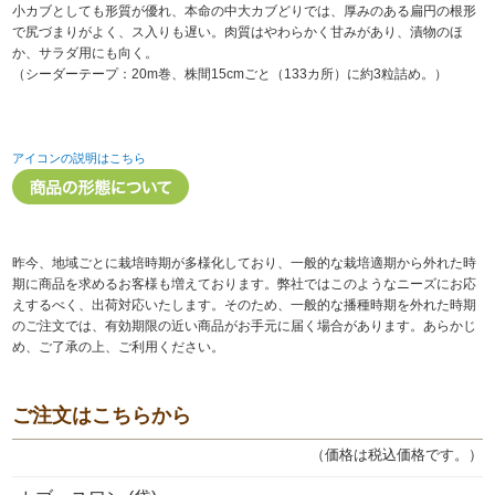
小カブとしても形質が優れ、本命の中大カブどりでは、厚みのある扁円の根形
で尻づまりがよく、ス入りも遅い。肉質はやわらかく甘みがあり、漬物のほ
か、サラダ用にも向く。
（シーダーテープ：20m巻、株間15cmごと（133カ所）に約3粒詰め。）
アイコンの説明はこちら
昨今、地域ごとに栽培時期が多様化しており、一般的な栽培適期から外れた時
期に商品を求めるお客様も増えております。弊社ではこのようなニーズにお応
えするべく、出荷対応いたします。そのため、一般的な播種時期を外れた時期
のご注文では、有効期限の近い商品がお手元に届く場合があります。あらかじ
め、ご了承の上、ご利用ください。
ご注文はこちらから
（価格は税込価格です。）