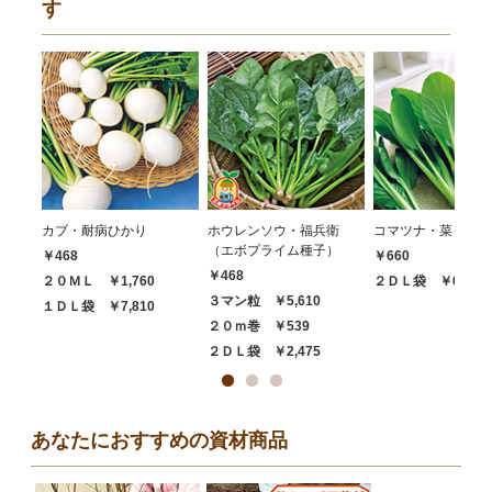
す
カブ・耐病ひかり
ホウレンソウ・福兵衛
コマツナ・菜々美
（エボプライム種子）
￥468
￥660
￥468
２０ＭＬ ￥1,760
２ＤＬ袋 ￥6,050
３マン粒 ￥5,610
１ＤＬ袋 ￥7,810
２０ｍ巻 ￥539
２ＤＬ袋 ￥2,475
あなたにおすすめの資材商品