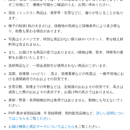
ずご当地にて、播種が可能かご確認のうえ、お買い求めください。
混合（ミックス）商品は、発芽率・生育などに、偏りが生じることがあり
ます。
種子の粒状( 粒の大きさ) は、採種地や気候など採種条件により多少異な
り、粒数も変わる場合があります。
写真はイメージです。特別な表記がない限り鉢やバスケット、寄せ植え材
料等は含まれません。
また、お届けする商品の姿ではありません（植物は種、苗木、球根等の素
材をお届けいたします）。
資材商品など、一部会員割引が適用されない商品がございます。
花期、収穫期（○○どり）、高さ、収穫重量などの性質は、一般平坦地にお
ける適期栽培でのおおよその目安です。
生育日数、収穫までの年数などは、定植後のおおよその目安です。高さは
成長した際のおおよその表示です。お届け時の高さではありません。
果樹・野菜・有用植物以外は食用ではありません、動物にも与えないでく
ださい。
PVP 農水省登録品種、R 登録商標、契約販売品種など、
詳しい説明につい
てはこちらをご覧ください。
お届け種苗と表記マークについてはこちら
をご覧ください。