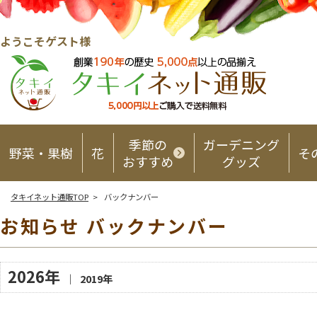
ようこそゲスト様
季節の
ガーデニング
野菜・果樹
花
そ
おすすめ
グッズ
タキイネット通販TOP
> バックナンバー
お知らせ バックナンバー
2026年
｜
2019年