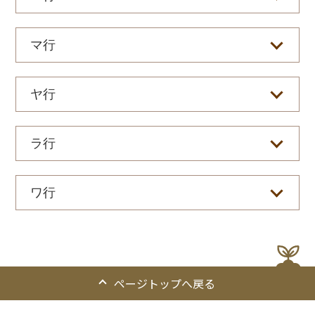
マ行
ヤ行
ラ行
ワ行
ページトップへ戻る