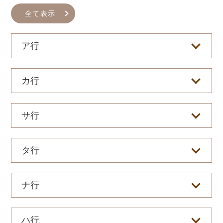
全て表示
ア行
カ行
サ行
タ行
ナ行
ハ行