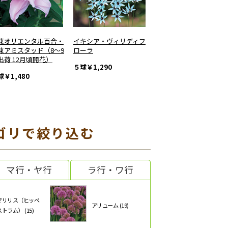
凍オリエンタル百合・
イキシア・ヴィリディフ
凍アミスタッド（8～9
ローラ
出荷 12月頃開花）
５球
￥1,290
球
￥1,480
ゴリで絞り込む
マ行・ヤ行
ラ行・ワ行
マリリス（ヒッペ
アリューム (19)
トラム） (15)