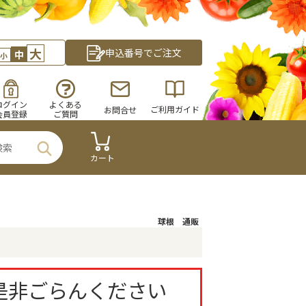
大
申込番号でご注文
中
小
ログイン
よくある
ご利用ガイド
お問合せ
会員登録
ご質問
カート
球根 通販
是非ごらんください