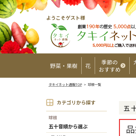
ようこそゲスト様
季節の
野菜・果樹
花
おすすめ
タキイネット通販TOP
> 球根一覧
カテゴリから探す
五
球根
品
五十音順から選ぶ