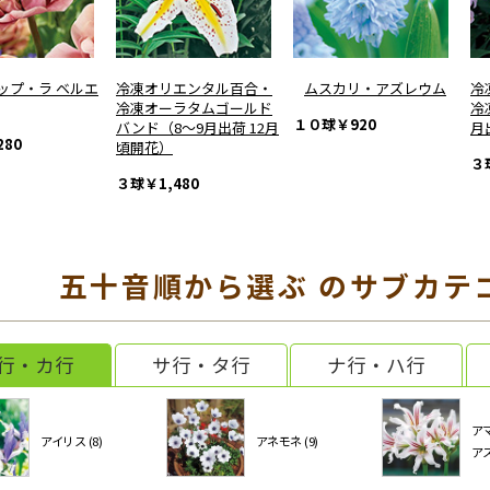
ップ・ラ ベルエ
冷凍オリエンタル百合・
ムスカリ・アズレウム
冷
冷凍オーラタムゴールド
冷
１０球
￥920
バンド（8～9月出荷 12月
月
280
頃開花）
３
３球
￥1,480
五十音順から選ぶ のサブカテ
行・カ行
サ行・タ行
ナ行・ハ行
ア
アイリス (8)
アネモネ (9)
アス