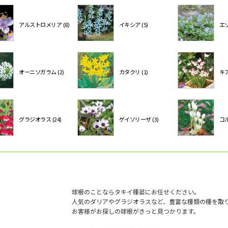
アルストロメリア (8)
イキシア (5)
エゾ
オーニソガラム (2)
カタクリ (1)
キア
グラジオラス (24)
ゲイソリーザ (3)
コル
球根のことならタキイ種苗にお任せください。
人気のダリアやグラジオラスなど、豊富な種類の種を取
お客様がお探しの球根がきっと見つかります。