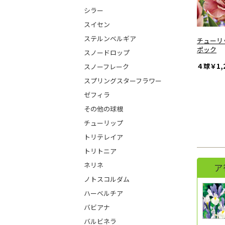
シラー
スイセン
ステルンベルギア
チューリ
ポック
スノードロップ
４球
￥1,
スノーフレーク
スプリングスターフラワー
ゼフィラ
その他の球根
チューリップ
トリテレイア
トリトニア
ネリネ
ア
ノトスコルダム
ハーベルチア
バビアナ
バルビネラ