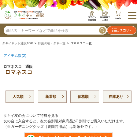
ログイン
申込番号で
カート
会員登録
ご注文
カテゴリ
タキイネット通販TOP
>
野菜の種・タネ一覧
> ロマネスコ一覧
アイテム数(2)
ロマネスコ 通販
ロマネスコ
人気順
新着順
価格順
在庫あり
タキイ友の会について特典を見る
友の会に入会すると、友の会割引対象商品が1割引でご購入いただけます。
（※ガーデニンググッズ（農園芸用品）は対象外です。）