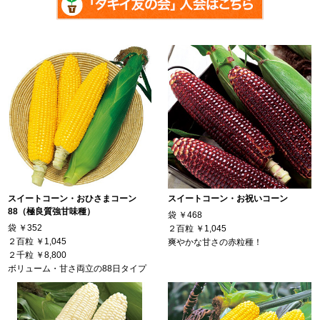
スイートコーン・おひさまコーン
スイートコーン・お祝いコーン
88（極良質強甘味種）
袋
￥468
袋
￥352
２百粒
￥1,045
２百粒
￥1,045
爽やかな甘さの赤粒種！
２千粒
￥8,800
ボリューム・甘さ両立の88日タイプ