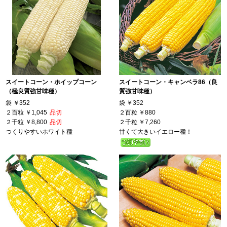
スイートコーン・ホイップコーン
スイートコーン・キャンベラ86（良
（極良質強甘味種）
質強甘味種）
袋
￥352
袋
￥352
２百粒
￥1,045
品切
２百粒
￥880
２千粒
￥8,800
品切
２千粒
￥7,260
つくりやすいホワイト種
甘くて大きいイエロー種！