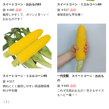
スイートコーン・おおもの83
スイートコーン・ミエルコーン84
袋
￥440
品切
袋
￥517
品切
栽培しやすくて、ガツンと甘～い！
食味良好な早生種！
おおものです！
スイートコーン・ミエルコーン89
一代交配 スイートコーン・おおも
の
袋
￥517
袋
￥440
品切
倒れにくく栽培しやすい高温期収穫
向け中生種
これぞ元祖おおもの！甘さもサイズ
もヘビー級！！
｜1｜