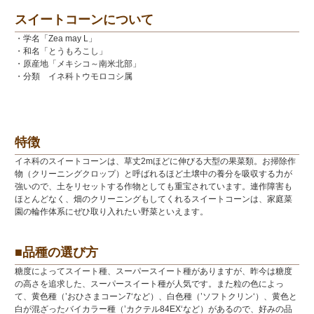
スイートコーンについて
・学名「Zea may L」
・和名「とうもろこし」
・原産地「メキシコ～南米北部」
・分類 イネ科トウモロコシ属
特徴
イネ科のスイートコーンは、草丈2mほどに伸びる大型の果菜類。お掃除作
物（クリーニングクロップ）と呼ばれるほど土壌中の養分を吸収する力が
強いので、土をリセットする作物としても重宝されています。連作障害も
ほとんどなく、畑のクリーニングもしてくれるスイートコーンは、家庭菜
園の輪作体系にぜひ取り入れたい野菜といえます。
■品種の選び方
糖度によってスイート種、スーパースイート種がありますが、昨今は糖度
の高さを追求した、スーパースイート種が人気です。また粒の色によっ
て、黄色種（’おひさまコーン7‘など）、白色種（’ソフトクリン‘）、黄色と
白が混ざったバイカラー種（’カクテル84EX‘など）があるので、好みの品