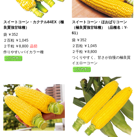
スイートコーン・カクテル84EX（極
スイートコーン・ほおばりコーン
良質強甘味種）
（極良質強甘味種） （品種名：Y-
61）
袋
￥352
袋
￥352
２百粒
￥1,045
２百粒
￥1,045
２千粒
￥8,800
品切
２千粒
￥8,800
作りやすいバイカラー種
つくりやすく、甘さが自慢の極良質
イエローコーン