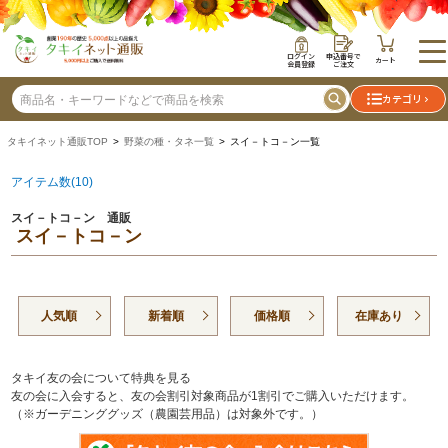
ログイン
申込番号で
カート
会員登録
ご注文
カテゴリ
タキイネット通販TOP
>
野菜の種・タネ一覧
> スイ－トコ－ン一覧
アイテム数(10)
スイ－トコ－ン 通販
スイ－トコ－ン
人気順
新着順
価格順
在庫あり
タキイ友の会について特典を見る
友の会に入会すると、友の会割引対象商品が1割引でご購入いただけます。
（※ガーデニンググッズ（農園芸用品）は対象外です。）