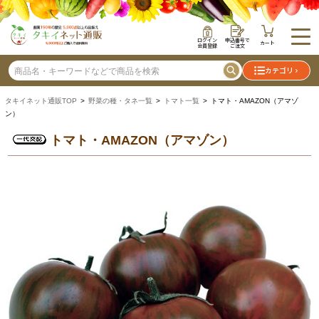
ログイン
申込番号で
カート
会員登録
ご注文
カテゴリ
タキイネット通販TOP
>
野菜の種・タネ一覧
>
トマト一覧
> トマト・AMAZON（アマゾ
ン）
トマト・AMAZON（アマゾン）