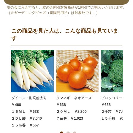
友の会に入会すると、友の会割引対象商品が1割引でご購入いただけます。
（※ガーデニンググッズ（農園芸用品）は対象外です。）
この商品を見た人は、こんな商品も見ていま
す
ダイコン・耐病総太り
タマネギ・ネオアース
ブロッコリー・ハイ
￥468
￥638
￥638
１６ＭＬ ￥638
２０ＭＬ ￥2,200
２千粒 ￥7,480
２ＤＬ袋 ￥7,040
７ｍ巻 ￥1,023
Ｌ５千粒 ￥20,68
１５ｍ巻 ￥567