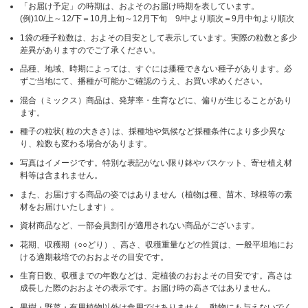
「お届け予定」の時期は、およそのお届け時期を表しています。
(例)10/上～12/下＝10月上旬～12月下旬 9/中より順次＝9月中旬より順次
1袋の種子粒数は、およその目安として表示しています。実際の粒数と多少
差異がありますのでご了承ください。
品種、地域、時期によっては、すぐには播種できない種子があります。必
ずご当地にて、播種が可能かご確認のうえ、お買い求めください。
混合（ミックス）商品は、発芽率・生育などに、偏りが生じることがあり
ます。
種子の粒状( 粒の大きさ) は、採種地や気候など採種条件により多少異な
り、粒数も変わる場合があります。
写真はイメージです。特別な表記がない限り鉢やバスケット、寄せ植え材
料等は含まれません。
また、お届けする商品の姿ではありません（植物は種、苗木、球根等の素
材をお届けいたします）。
資材商品など、一部会員割引が適用されない商品がございます。
花期、収穫期（○○どり）、高さ、収穫重量などの性質は、一般平坦地にお
ける適期栽培でのおおよその目安です。
生育日数、収穫までの年数などは、定植後のおおよその目安です。高さは
成長した際のおおよその表示です。お届け時の高さではありません。
果樹・野菜・有用植物以外は食用ではありません、動物にも与えないでく