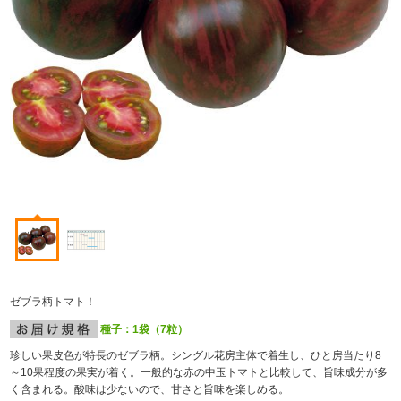
ゼブラ柄トマト！
種子：1袋（7粒）
珍しい果皮色が特長のゼブラ柄。シングル花房主体で着生し、ひと房当たり8
～10果程度の果実が着く。一般的な赤の中玉トマトと比較して、旨味成分が多
く含まれる。酸味は少ないので、甘さと旨味を楽しめる。