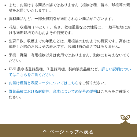
また、お届けする商品の姿ではありません（植物は種、苗木、球根等の素
材をお届けいたします）。
資材商品など、一部会員割引が適用されない商品がございます。
花期、収穫期（○○どり）、高さ、収穫重量などの性質は、一般平坦地にお
ける適期栽培でのおおよその目安です。
生育日数、収穫までの年数などは、定植後のおおよその目安です。高さは
成長した際のおおよその表示です。お届け時の高さではありません。
果樹・野菜・有用植物以外は食用ではありません、動物にも与えないでく
ださい。
PVP 農水省登録品種、R 登録商標、契約販売品種など、
詳しい説明につい
てはこちらをご覧ください。
お届け種苗と表記マークについてはこちら
をご覧ください。
野菜品種における耐病性、台木についての記号の説明
はこちらをご確認く
ださい。
ページトップへ戻る