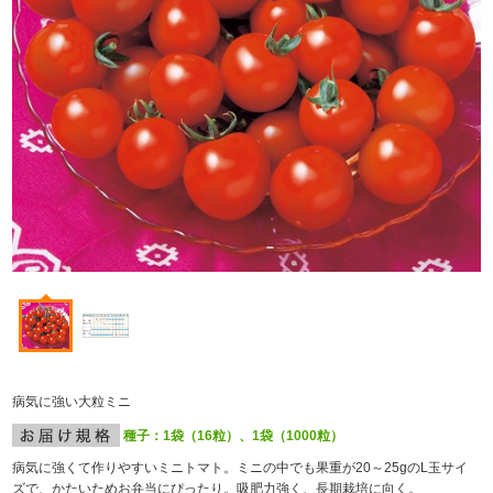
病気に強い大粒ミニ
種子：1袋（16粒）、1袋（1000粒）
病気に強くて作りやすいミニトマト。ミニの中でも果重が20～25gのL玉サイ
ズで、かたいためお弁当にぴったり。吸肥力強く、長期栽培に向く。