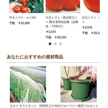
中玉トマト・ルイ60
大玉トマト・桃太郎サニ
大玉トマト・桃太郎
ー 農水省登録品種（品種
ト
千粒 ￥22,990
名：TTM011）
￥2,035
￥2,035
千粒 ￥28,160
千粒 ￥28,160
あなたにおすすめの資材商品
タキイ キラリネット E0806 2.1×50m
ブルーベリー栽培フルセット