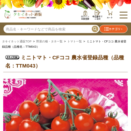
ログイン
申込番号で
カート
会員登録
ご注文
カテゴリ
タキイネット通販TOP
>
野菜の種・タネ一覧
>
トマト一覧
> ミニトマト・CFココ 農水省登
録品種（品種名：TTM043）
ミニトマト・CFココ 農水省登録品種（品種
名：TTM043）