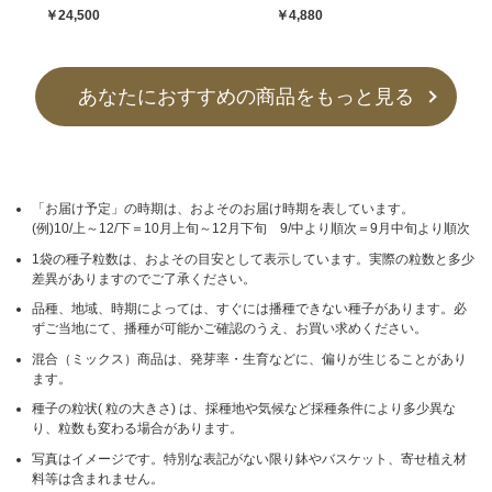
￥24,500
￥4,880
あなたにおすすめの商品をもっと見る
「お届け予定」の時期は、およそのお届け時期を表しています。
(例)10/上～12/下＝10月上旬～12月下旬 9/中より順次＝9月中旬より順次
1袋の種子粒数は、およその目安として表示しています。実際の粒数と多少
差異がありますのでご了承ください。
品種、地域、時期によっては、すぐには播種できない種子があります。必
ずご当地にて、播種が可能かご確認のうえ、お買い求めください。
混合（ミックス）商品は、発芽率・生育などに、偏りが生じることがあり
ます。
種子の粒状( 粒の大きさ) は、採種地や気候など採種条件により多少異な
り、粒数も変わる場合があります。
写真はイメージです。特別な表記がない限り鉢やバスケット、寄せ植え材
料等は含まれません。