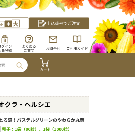
大
申込番号でご注文
中
小
ログイン
よくある
ご利用ガイド
お問合せ
会員登録
ご質問
カート
オクラ・ヘルシエ
とろ感！パステルグリーンのやわらか丸莢
種子：1袋（90粒）、1袋（1000粒）