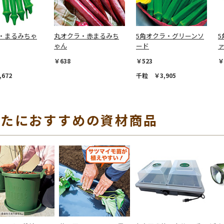
・まるみちゃ
丸オクラ・赤まるみち
5角オクラ・グリーンソ
ゃん
ード
￥638
￥523
￥
672
千粒 ￥3,905
なたにおすすめの資材商品