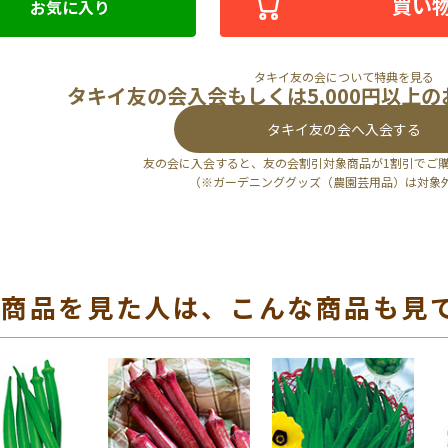
買い
お気に入り
タキイ友の会について特典を見る
タキイ友の会入会もしくは5,000円以上
タキイ友の会へ入会する
友の会に入会すると、友の会割引対象商品が1割引でご
（※ガーデニンググッズ（農園芸用品）は対象
の商品を見た人は、こんな商品も見