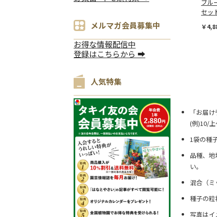
ブル
セッ
メルマガ会員募集中
￥4,8
お得な情報配信中
登録はこちらから ➡
人気特集
「お届け
(例)10
1袋の種
品種、地
い。
混合（ミ
種子の粒
写真はイ