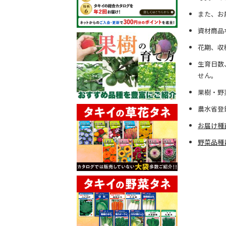
また、お
資材商品
花期、収
生育日数
せん。
果樹・野
農水省登
お届け種
野菜品種