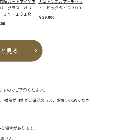
外線カットアイケア
大型トンネルアーチセッ
バーグラス オリ
ト ビッグタイプ 2310
 ＪＹ－１５ＩＲ
￥29,000
800
っと見る
ますのでご了承ください。
て、播種が可能かご確認のうえ、お買い求めくださ
わる場合があります。
れません。