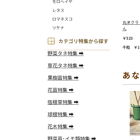
モロヘイヤ
レタス
ロマネスコ
丸オクラ
ツケナ
ん
￥523
カテゴリ特集から探す
千粒 ￥1,
野菜タネ特集 ➡
草花タネ特集 ➡
あ
果樹苗特集 ➡
花苗特集 ➡
宿根草特集 ➡
球根特集 ➡
花木特集 ➡
野菜苗･イモ類特集 ➡