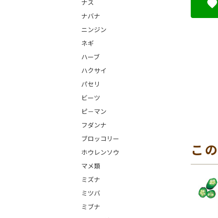
ナス
ナバナ
ニンジン
ネギ
ハーブ
ハクサイ
パセリ
ビーツ
ピ－マン
フダンナ
ブロッコリー
こ
ホウレンソウ
マメ類
ミズナ
ミツバ
ミブナ