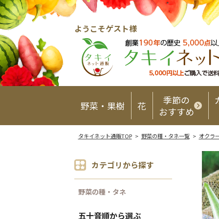
ようこそゲスト様
季節の
野菜・果樹
花
おすすめ
タキイネット通販TOP
>
野菜の種・タネ一覧
>
オクラ
カテゴリから探す
野菜の種・タネ
五十音順から選ぶ