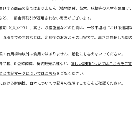
届けする商品の姿ではありません（植物は種、苗木、球根等の素材をお届け
など、一部会員割引が適用されない商品がございます。
穫期（○○どり）、高さ、収穫重量などの性質は、一般平坦地における適期
、収穫までの年数などは、定植後のおおよその目安です。高さは成長した際
菜・有用植物以外は食用ではありません、動物にも与えないでください。
録品種、R 登録商標、契約販売品種など、
詳しい説明についてはこちらをご覧
苗と表記マークについてはこちら
をご覧ください。
における耐病性、台木についての記号の説明
はこちらをご確認ください。