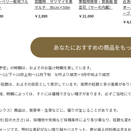
ーベリー栽培フル
菜園用 サツマイモ黒
家庭用発芽・育苗器 愛
近赤
ト
マルチ 95cm×50m
菜花（サーモ内蔵）
オー
ーブ
80
￥2,880
￥21,000
￥4,
あなたにおすすめの商品をも
予定」の時期は、およそのお届け時期を表しています。
/上～12/下＝10月上旬～12月下旬 9/中より順次＝9月中旬より順次
子粒数は、およその目安として表示しています。実際の粒数と多少差異があり
域、時期によっては、すぐには播種できない種子があります。必ずご当地に
ックス）商品は、発芽率・生育などに、偏りが生じることがあります。
状( 粒の大きさ) は、採種地や気候など採種条件により多少異なり、粒数も変
メージです。特別な表記がない限り鉢やバスケット、寄せ植え材料等は含ま