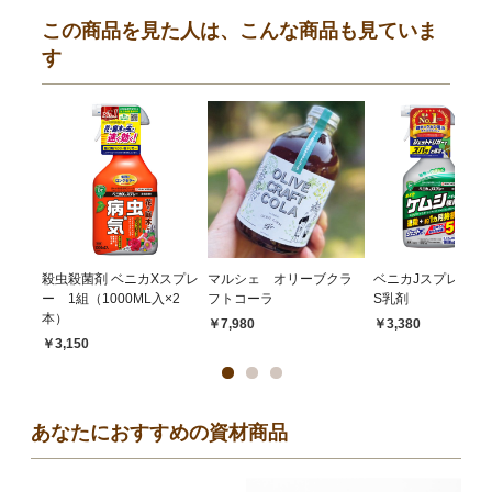
この商品を見た人は、こんな商品も見ていま
す
殺虫殺菌剤 ベニカXスプレ
マルシェ オリーブクラ
ベニカJスプレー＆
ー 1組（1000ML入×2
フトコーラ
S乳剤
本）
￥7,980
￥3,380
￥3,150
あなたにおすすめの資材商品