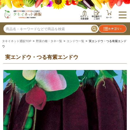
ログイン
申込番号で
カート
会員登録
ご注文
カテゴリ
タキイネット通販TOP
>
野菜の種・タネ一覧
>
エンドウ一覧
> 実エンドウ・つる有紫エンド
ウ
実エンドウ・つる有紫エンドウ