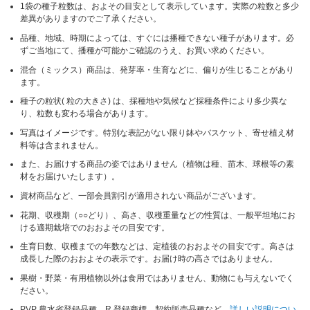
1袋の種子粒数は、およその目安として表示しています。実際の粒数と多少
差異がありますのでご了承ください。
品種、地域、時期によっては、すぐには播種できない種子があります。必
ずご当地にて、播種が可能かご確認のうえ、お買い求めください。
混合（ミックス）商品は、発芽率・生育などに、偏りが生じることがあり
ます。
種子の粒状( 粒の大きさ) は、採種地や気候など採種条件により多少異な
り、粒数も変わる場合があります。
写真はイメージです。特別な表記がない限り鉢やバスケット、寄せ植え材
料等は含まれません。
また、お届けする商品の姿ではありません（植物は種、苗木、球根等の素
材をお届けいたします）。
資材商品など、一部会員割引が適用されない商品がございます。
花期、収穫期（○○どり）、高さ、収穫重量などの性質は、一般平坦地にお
ける適期栽培でのおおよその目安です。
生育日数、収穫までの年数などは、定植後のおおよその目安です。高さは
成長した際のおおよその表示です。お届け時の高さではありません。
果樹・野菜・有用植物以外は食用ではありません、動物にも与えないでく
ださい。
PVP 農水省登録品種、R 登録商標、契約販売品種など、
詳しい説明につい