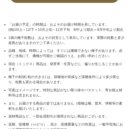
「お届け予定」の時期は、およそのお届け時期を表しています。
(例)10/上～12/下＝10月上旬～12月下旬 9/中より順次＝9月中旬より順次
1袋の種子粒数は、およその目安として表示しています。実際の粒数と多少
差異がありますのでご了承ください。
品種、地域、時期によっては、すぐには播種できない種子があります。必
ずご当地にて、播種が可能かご確認のうえ、お買い求めください。
混合（ミックス）商品は、発芽率・生育などに、偏りが生じることがあり
ます。
種子の粒状( 粒の大きさ) は、採種地や気候など採種条件により多少異な
り、粒数も変わる場合があります。
写真はイメージです。特別な表記がない限り鉢やバスケット、寄せ植え材
料等は含まれません。
また、お届けする商品の姿ではありません（植物は種、苗木、球根等の素
材をお届けいたします）。
資材商品など、一部会員割引が適用されない商品がございます。
花期、収穫期（○○どり）、高さ、収穫重量などの性質は、一般平坦地にお