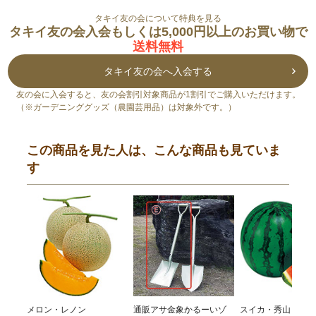
タキイ友の会について特典を見る
タキイ友の会入会もしくは5,000円以上のお買い物で
送料無料
タキイ友の会へ入会する
友の会に入会すると、友の会割引対象商品が1割引でご購入いただけます。
（※ガーデニンググッズ（農園芸用品）は対象外です。）
この商品を見た人は、こんな商品も見ていま
す
メロン・レノン
通販アサ金象かるーいゾ
スイカ・秀山