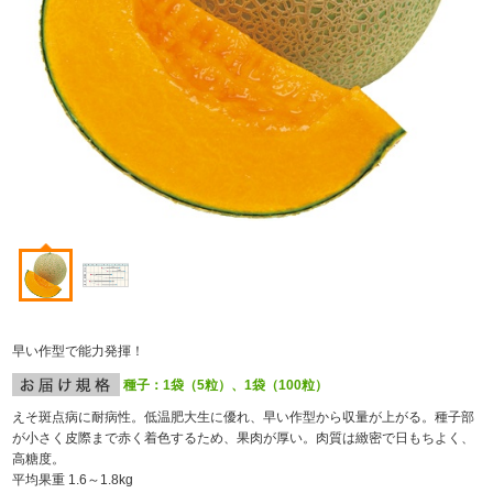
早い作型で能力発揮！
種子：1袋（5粒）、1袋（100粒）
えそ斑点病に耐病性。低温肥大生に優れ、早い作型から収量が上がる。種子部
が小さく皮際まで赤く着色するため、果肉が厚い。肉質は緻密で日もちよく、
高糖度。
平均果重 1.6～1.8kg