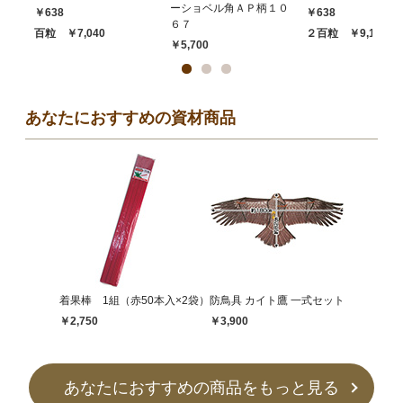
ーショベル角ＡＰ柄１０
￥638
￥638
６７
百粒 ￥7,040
２百粒 ￥9,130
￥5,700
あなたにおすすめの資材商品
着果棒 1組（赤50本入×2袋）
防鳥具 カイト鷹 一式セット
￥2,750
￥3,900
あなたにおすすめの商品をもっと見る