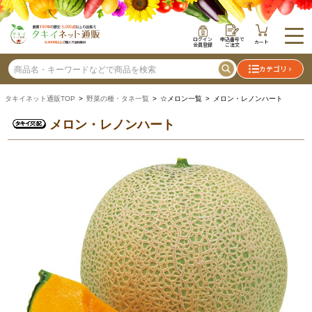
ログイン
申込番号で
カート
会員登録
ご注文
カテゴリ
タキイネット通販TOP
>
野菜の種・タネ一覧
> ☆メロン一覧 > メロン・レノンハート
メロン・レノンハート