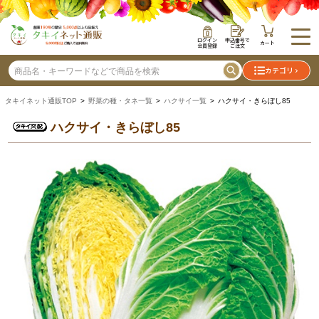
ログイン
申込番号で
カート
会員登録
ご注文
カテゴリ
タキイネット通販TOP
>
野菜の種・タネ一覧
>
ハクサイ一覧
> ハクサイ・きらぼし85
ハクサイ・きらぼし85