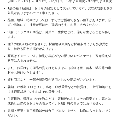
(例)10/上～12/下＝10月上旬～12月下旬 9/中より順次＝9月中旬より順次
1袋の種子粒数は、およその目安として表示しています。実際の粒数と多少
差異がありますのでご了承ください。
品種、地域、時期によっては、すぐには播種できない種子があります。必
ずご当地にて、播種が可能かご確認のうえ、お買い求めください。
混合（ミックス）商品は、発芽率・生育などに、偏りが生じることがあり
ます。
種子の粒状( 粒の大きさ) は、採種地や気候など採種条件により多少異な
り、粒数も変わる場合があります。
写真はイメージです。特別な表記がない限り鉢やバスケット、寄せ植え材
料等は含まれません。
また、お届けする商品の姿ではありません（植物は種、苗木、球根等の素
材をお届けいたします）。
資材商品など、一部会員割引が適用されない商品がございます。
花期、収穫期（○○どり）、高さ、収穫重量などの性質は、一般平坦地にお
ける適期栽培でのおおよその目安です。
生育日数、収穫までの年数などは、定植後のおおよその目安です。高さは
成長した際のおおよその表示です。お届け時の高さではありません。
果樹・野菜・有用植物以外は食用ではありません、動物にも与えないでく
ださい。