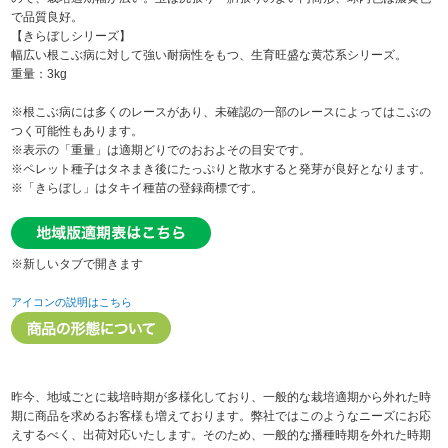
で品質良好。
【きらぼしシリーズ】
幅広い根こぶ病に対して強い耐病性をもつ、生育旺盛な黄芯系シリーズ。
重量：3kg
※根こぶ病には多くのレースがあり、未確認の一部のレースによってはこぶの
つく可能性もあります。
※表示の「重量」は適期どりでのおおよその目安です。
※ペレット種子はタネまき後にたっぷりと散水すると発芽が良好となります。
※「きらぼし」はタキイ種苗の登録商標です。
※新しいタブで開きます
アイコンの説明はこちら
昨今、地域ごとに栽培時期が多様化しており、一般的な栽培適期から外れた時
期に商品を求めるお客様も増えております。弊社ではこのようなニーズにお応
えするべく、出荷対応いたします。そのため、一般的な播種時期を外れた時期