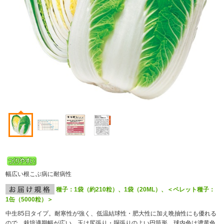
幅広い根こぶ病に耐病性
種子：1袋（約210粒）、1袋（20ML）、＜ペレット種子：
1缶（5000粒）＞
中生85日タイプ。耐寒性が強く、低温結球性・肥大性に加え晩抽性にも優れる
ので、栽培適期幅が広い。玉は尻張り・胴張りのよい円筒形、球内色は濃黄色