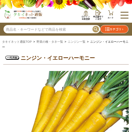
ログイン
申込番号で
カート
会員登録
ご注文
カテゴリ
タキイネット通販TOP
>
野菜の種・タネ一覧
>
ニンジン一覧
> ニンジン・イエローハーモニ
ー
ニンジン・イエローハーモニー