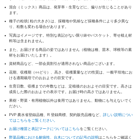
混合（ミックス）商品は、発芽率・生育などに、偏りが生じることがあり
ます。
種子の粒状( 粒の大きさ) は、採種地や気候など採種条件により多少異な
り、粒数も変わる場合があります。
写真はイメージです。特別な表記がない限り鉢やバスケット、寄せ植え材
料等は含まれません。
また、お届けする商品の姿ではありません（植物は種、苗木、球根等の素
材をお届けいたします）。
資材商品など、一部会員割引が適用されない商品がございます。
花期、収穫期（○○どり）、高さ、収穫重量などの性質は、一般平坦地にお
ける適期栽培でのおおよその目安です。
生育日数、収穫までの年数などは、定植後のおおよその目安です。高さは
成長した際のおおよその表示です。お届け時の高さではありません。
果樹・野菜・有用植物以外は食用ではありません、動物にも与えないでく
ださい。
PVP 農水省登録品種、R 登録商標、契約販売品種など、
詳しい説明につい
てはこちらをご覧ください。
お届け種苗と表記マークについてはこちら
をご覧ください。
野菜品種における耐病性、台木についての記号の説明
はこちらをご確認く