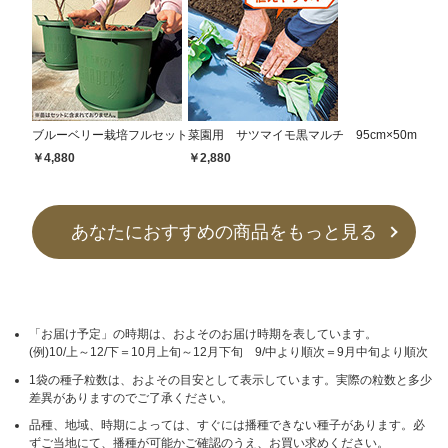
ブルーベリー栽培フルセット
菜園用 サツマイモ黒マルチ 95cm×50m
￥4,880
￥2,880
あなたにおすすめの商品をもっと見る
「お届け予定」の時期は、およそのお届け時期を表しています。
(例)10/上～12/下＝10月上旬～12月下旬 9/中より順次＝9月中旬より順次
1袋の種子粒数は、およその目安として表示しています。実際の粒数と多少
差異がありますのでご了承ください。
品種、地域、時期によっては、すぐには播種できない種子があります。必
ずご当地にて、播種が可能かご確認のうえ、お買い求めください。