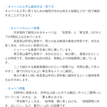
・
キャベツの上手な栽培方法・育て方
キャベツを上手に育てるための栽培方法やお役立ち知識などが一括で確認
することができます。
・
キャベツのリレー収穫
日本国内で栽培されるキャベツは、「良質系」と「寒玉系」の2タイ
プが9割以上を占めています。
良質系は甲高な形状で、照りのある鮮緑の葉色が特長です。水分を
多く含み、やわらかい肉質のため、
ジューシーな食感で生食に特に適しています。
寒玉系は扁平な形状で、水分が少なく、味が濃く、葉質がかたいこ
とが特長です。炒め物やお好み焼き、煮物などの加熱調理に適していま
す。
ここで紹介する家庭菜園向けのリレー収穫では、年間を通して作り
やすく、畑での日もちもよい寒玉系をメインに栽培し、
寒さや暑さに弱い良質系は年内と翌年春に栽培するという栽培体系
をおすすめします。
・
キャベツ特集
1980年に発表され、30年以上経った今でも幅広い方々にご愛用いた
だいている「おきな」は、「夏も春もまける」
「早生種でよく太る」「結球後、畑に長くおける」「加熱調理に向
き、おいしい」など、魅力いっぱいの品種です。