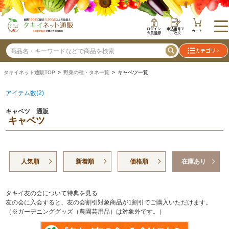
ログイン
申込番号で
カート
会員登録
ご注文
カテゴリ
タキイネット通販TOP
>
野菜の種・タネ一覧
> キャベツ一覧
アイテム数(2)
キャベツ 通販
キャベツ
人気順
新着順
価格順
在庫あり
タキイ友の会について特典を見る
友の会に入会すると、友の会割引対象商品が1割引でご購入いただけます。
（※ガーデニンググッズ（農園芸用品）は対象外です。）