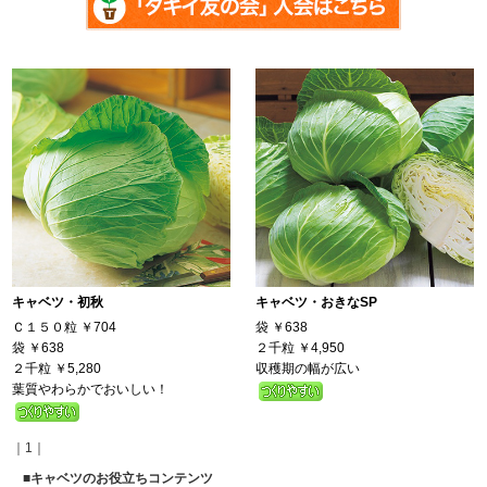
キャベツ・初秋
キャベツ・おきなSP
Ｃ１５０粒
￥704
袋
￥638
袋
￥638
２千粒
￥4,950
２千粒
￥5,280
収穫期の幅が広い
葉質やわらかでおいしい！
｜1｜
■キャベツのお役立ちコンテンツ