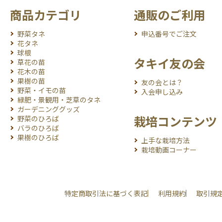
商品カテゴリ
通販のご利用
野菜タネ
申込番号でご注文
花タネ
球根
タキイ友の会
草花の苗
花木の苗
果樹の苗
友の会とは？
野菜・イモの苗
入会申し込み
緑肥・景観用・芝草のタネ
ガーデニンググッズ
栽培コンテンツ
野菜のひろば
バラのひろば
果樹のひろば
上手な栽培方法
栽培動画コーナー
特定商取引法に基づく表記
利用規約
取引規