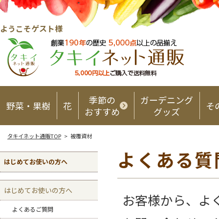
ようこそゲスト様
季節の
ガーデニング
野菜・果樹
花
そ
おすすめ
グッズ
タキイネット通販TOP
> 被覆資材
よくある質
はじめてお使いの方へ
はじめてお使いの方へ
お客様から、よ
よくあるご質問