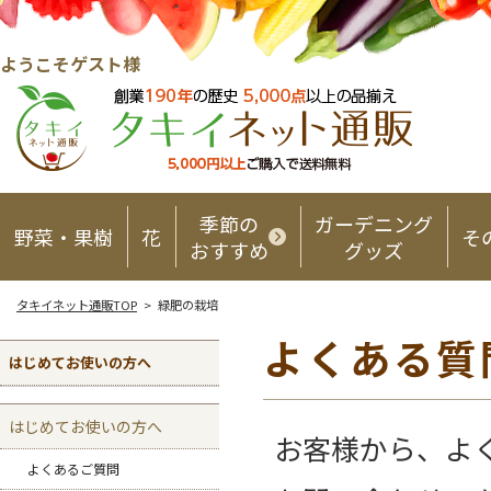
ようこそゲスト様
季節の
ガーデニング
野菜・果樹
花
そ
おすすめ
グッズ
タキイネット通販TOP
> 緑肥の栽培
よくある質
はじめてお使いの方へ
はじめてお使いの方へ
お客様から、よ
よくあるご質問