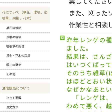
業してくださ
また、刈った
花について（草花、球根、宿
根草、果樹、花木）
作業性と相談
草花の栽培
球根の栽培
昨年レンゲの種
ました。
宿根草の栽培
結果は、さん
果樹・花木の栽培
はいつくばっ
種子の発芽
そのうち雑草(
その他
はほどとおい
なぜかなあと
通信販売について
「レンゲは、
ネット通販
わめて悪く、
注文方法