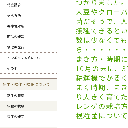
つかりました
代金請求
大豆やクロー
支払方法
菌だそうで、
寒冷地対応
接種できると
商品の発送
数は少なくて
ら・・・・・
領収書発行
まき方・時期
インボイス対応について
10月の末に、
その他
耕運機でかる
芝生・緑化・緑肥について
まく時期、ま
り大きく育て
芝生の栽培
レンゲの栽培
緑肥の栽培
根粒菌について
種子の発芽