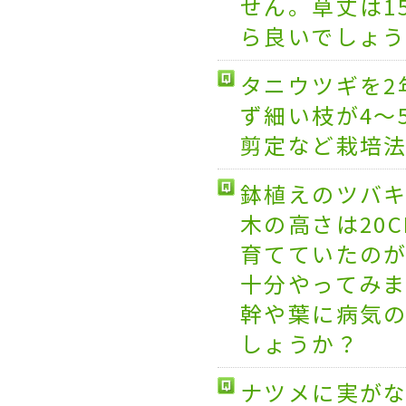
せん。草丈は1
ら良いでしょ
タニウツギを2
ず細い枝が4～
剪定など栽培
鉢植えのツバ
木の高さは20
育てていたの
十分やってみ
幹や葉に病気
しょうか？
ナツメに実が