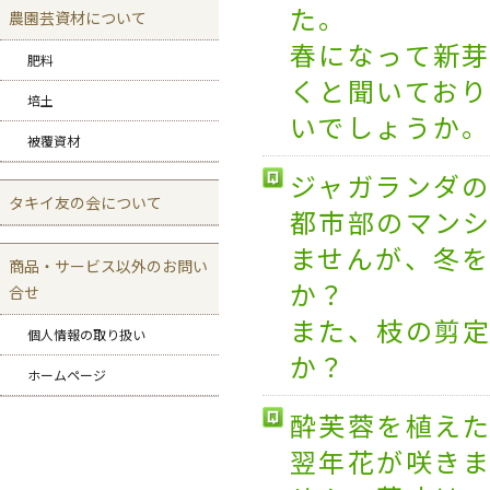
た。
農園芸資材について
春になって新
肥料
くと聞いてお
培土
いでしょうか
被覆資材
ジャガランダ
タキイ友の会について
都市部のマン
ませんが、冬
商品・サービス以外のお問い
か？
合せ
また、枝の剪
個人情報の取り扱い
か？
ホームページ
酔芙蓉を植え
翌年花が咲き