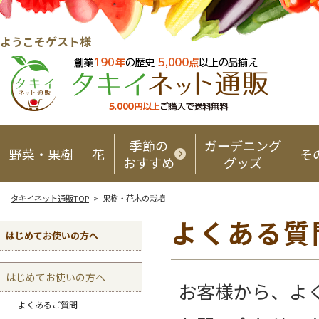
ようこそゲスト様
季節の
ガーデニング
野菜・果樹
花
そ
おすすめ
グッズ
タキイネット通販TOP
> 果樹・花木の栽培
よくある質
はじめてお使いの方へ
はじめてお使いの方へ
お客様から、よ
よくあるご質問