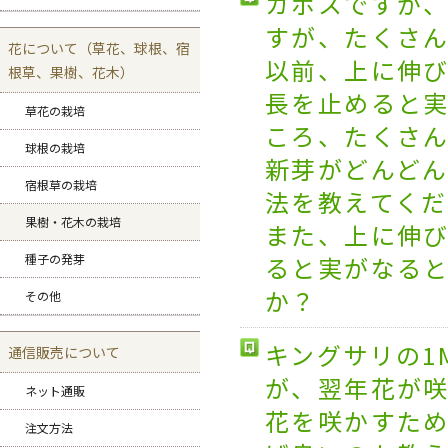
カボスですが
すが、たくさ
花について（草花、球根、宿
以前、上に伸
根草、果樹、花木）
長を止めると
草花の栽培
ころ、たくさ
球根の栽培
新芽がどんど
宿根草の栽培
法を教えてく
果樹・花木の栽培
また、上に伸
ると実がなる
種子の発芽
か？
その他
キングサリの1
通信販売について
が、翌年花が咲
ネット通販
花を咲かすた
注文方法