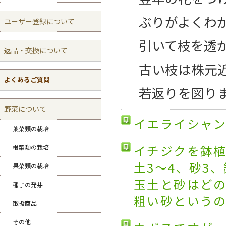
ぶりがよくわ
ユーザー登録について
引いて枝を透
返品・交換について
古い枝は株元
よくあるご質問
若返りを図り
野菜について
イエライシャ
葉菜類の栽培
イチジクを鉢植
根菜類の栽培
土3～4、砂3
果菜類の栽培
玉土と砂はど
種子の発芽
粗い砂という
取扱商品
その他