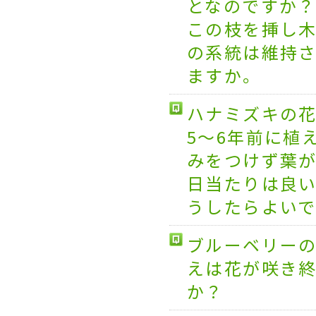
となのですか
この枝を挿し
の系統は維持
ますか。
ハナミズキの
5～6年前に植
みをつけず葉
日当たりは良
うしたらよい
ブルーベリー
えは花が咲き
か？