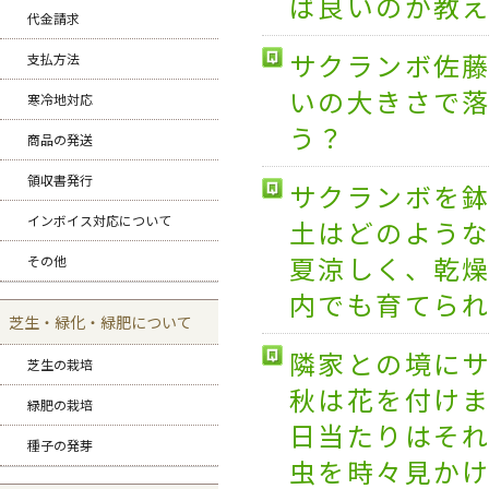
ば良いのか教
代金請求
サクランボ佐
支払方法
いの大きさで
寒冷地対応
う？
商品の発送
領収書発行
サクランボを
インボイス対応について
土はどのよう
夏涼しく、乾
その他
内でも育てら
芝生・緑化・緑肥について
隣家との境に
芝生の栽培
秋は花を付け
緑肥の栽培
日当たりはそ
種子の発芽
虫を時々見か