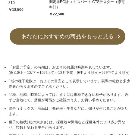
測定器EC計 エキスパート CTSテスター（導電
810
率計）
￥18,500
￥22,500
あなたにおすすめの商品をもっと見る
「お届け予定」の時期は、およそのお届け時期を表しています。
(例)10/上～12/下＝10月上旬～12月下旬 9/中より順次＝9月中旬より順次
1袋の種子粒数は、およその目安として表示しています。実際の粒数と多少
差異がありますのでご了承ください。
品種、地域、時期によっては、すぐには播種できない種子があります。必
ずご当地にて、播種が可能かご確認のうえ、お買い求めください。
混合（ミックス）商品は、発芽率・生育などに、偏りが生じることがあり
ます。
種子の粒状( 粒の大きさ) は、採種地や気候など採種条件により多少異な
り、粒数も変わる場合があります。