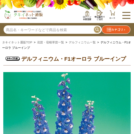
ログイン
申込番号で
カート
会員登録
ご注文
カテゴリ
タキイネット通販TOP
>
花苗・宿根草苗一覧
>
デルフィニウム一覧
> デルフィニウム・F1オ
ーロラ ブルーインプ
デルフィニウム・F1オーロラ ブルーインプ