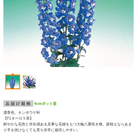
9cmポット苗
濃青色。キンポウゲ科
【F
1
オーロラ系】
鮮やかな花色と存在感ある見事な花穂をもつ大輪八重咲き種。庭植えならあま
り手を掛けなくても育ち非常に栽培しやすい。