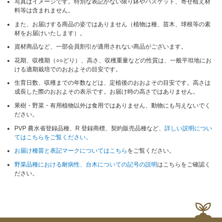
写真はイメージです。特別な表記がない限り鉢やバスケット、寄せ植え材
料等は含まれません。
また、お届けする商品の姿ではありません（植物は種、苗木、球根等の素
材をお届けいたします）。
資材商品など、一部会員割引が適用されない商品がございます。
花期、収穫期（○○どり）、高さ、収穫重量などの性質は、一般平坦地にお
ける適期栽培でのおおよその目安です。
生育日数、収穫までの年数などは、定植後のおおよその目安です。高さは
成長した際のおおよその表示です。お届け時の高さではありません。
果樹・野菜・有用植物以外は食用ではありません、動物にも与えないでく
ださい。
PVP 農水省登録品種、R 登録商標、契約販売品種など、
詳しい説明につい
てはこちらをご覧ください。
お届け種苗と表記マークについてはこちら
をご覧ください。
野菜品種における耐病性、台木についての記号の説明
はこちらをご確認く
ださい。