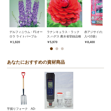
デルフィニウム・F1オー
ラナンキュラス・ラック
赤アジサイの土 1
ロラ ライトパープル
ス ハデス 農水省登録品種
入×10袋）
￥1,920
￥5,970
￥8,400
あなたにおすすめの資材商品
芋掘りフォーク AD-