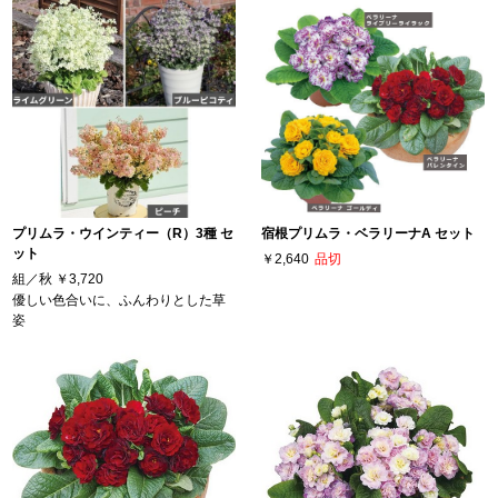
プリムラ・ウインティー（R）3種 セ
宿根プリムラ・ベラリーナA セット
ット
￥2,640
品切
組／秋
￥3,720
優しい色合いに、ふんわりとした草
姿