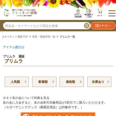
ログイン
申込番号で
カート
会員登録
ご注文
カテゴリ
タキイネット通販TOP
>
花苗・宿根草苗一覧
> プリムラ一覧
アイテム数(11)
プリムラ 通販
プリムラ
人気順
新着順
価格順
在庫あり
タキイ友の会について特典を見る
友の会に入会すると、友の会割引対象商品が1割引でご購入いただけます。
（※ガーデニンググッズ（農園芸用品）は対象外です。）