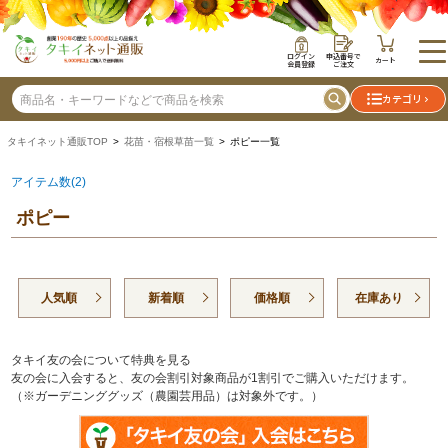
ログイン
申込番号で
カート
会員登録
ご注文
カテゴリ
タキイネット通販TOP
>
花苗・宿根草苗一覧
> ポピー一覧
アイテム数(2)
ポピー
人気順
新着順
価格順
在庫あり
タキイ友の会について特典を見る
友の会に入会すると、友の会割引対象商品が1割引でご購入いただけます。
（※ガーデニンググッズ（農園芸用品）は対象外です。）