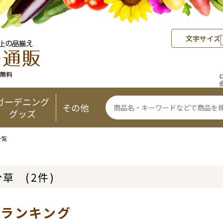
文字サイズ
ガーデニング
その他
グッズ
一覧
分草
(2件)
気ランキング