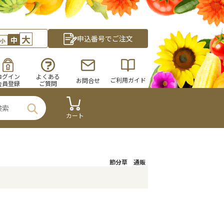
大
申込番号でご注文
中
小
ログイン
よくある
ご利用ガイド
お問合せ
会員登録
ご質問
カート
節分草 通販