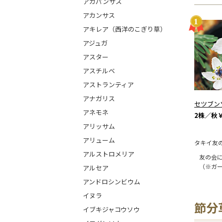
アガパンサス
アカンサス
アキレア（西洋のこぎり草）
アジュガ
アスター
アスチルベ
アストランティア
アナガリス
セツブン
アネモネ
2株／秋
￥
アリッサム
アリューム
タキイ友
アルストロメリア
友の会
（※ガ
アルセア
アンドロシンビウム
イヌラ
節分
イブキジャコウソウ