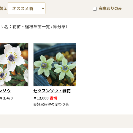
替え
在庫ありのみ
リ名：花苗・宿根草苗一覧 / 節分草）
ンソウ
セツブンソウ・緑花
￥2,450
￥12,000
品切
愛好家待望の変わり花