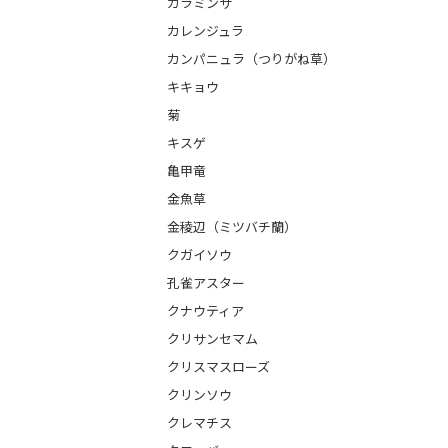
カラミンサ
カレンジュラ
カンパニュラ（つりがね草）
キキョウ
菊
キスゲ
亀甲竜
金魚草
金稜辺（ミツバチ蘭）
クガイソウ
孔雀アスター
クナウティア
クリサンセマム
クリスマスローズ
クリンソウ
クレマチス