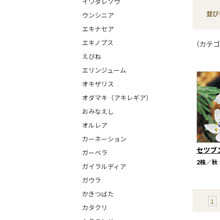
イワダレソウ
並び
ウンシニア
エキナセア
エキノプス
（カテゴ
えびね
エリンジューム
オキザリス
オダマキ（アキレギア）
おみなえし
オルレア
カーネーション
セツブ
ガーベラ
2株／秋
ガイラルディア
ガウラ
かきつばた
1
カタクリ