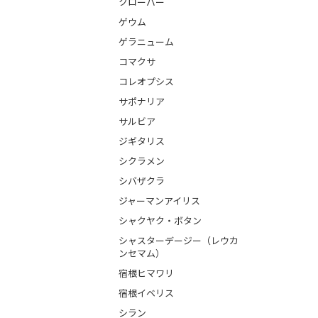
クローバー
ゲウム
ゲラニューム
コマクサ
コレオプシス
サポナリア
サルビア
ジギタリス
シクラメン
シバザクラ
ジャーマンアイリス
シャクヤク・ボタン
シャスターデージー（レウカ
ンセマム）
宿根ヒマワリ
宿根イベリス
シラン