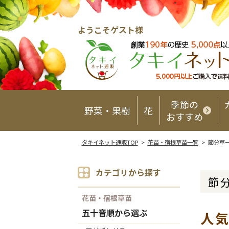
ようこそゲスト様
季節の
野菜・果樹
花
おすすめ
タキイネット通販TOP
>
花苗・宿根草苗一覧
> 節分草
カテゴリから探す
節
花苗・宿根草苗
五十音順から選ぶ
人