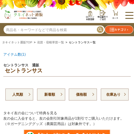
ログイン
申込番号で
カート
会員登録
ご注文
カテゴリ
タキイネット通販TOP
>
花苗・宿根草苗一覧
> セントランサス一覧
アイテム数(1)
セントランサス 通販
セントランサス
人気順
新着順
価格順
在庫あり
タキイ友の会について特典を見る
友の会に入会すると、友の会割引対象商品が1割引でご購入いただけます。
（※ガーデニンググッズ（農園芸用品）は対象外です。）