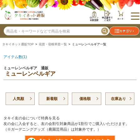
ログイン
申込番号で
カート
会員登録
ご注文
カテゴリ
タキイネット通販TOP
>
花苗・宿根草苗一覧
> ミューレンベルギア一覧
アイテム数(1)
ミューレンベルギア 通販
ミューレンベルギア
人気順
新着順
価格順
在庫あり
タキイ友の会について特典を見る
友の会に入会すると、友の会割引対象商品が1割引でご購入いただけます。
（※ガーデニンググッズ（農園芸用品）は対象外です。）