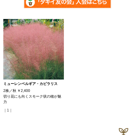
ミューレンベルギア・カピラリス
2株／秋
￥2,400
切り花にも向くスモーク状の穂が魅
力
｜1｜