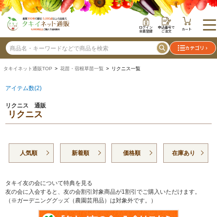
ログイン
申込番号で
カート
会員登録
ご注文
カテゴリ
タキイネット通販TOP
>
花苗・宿根草苗一覧
> リクニス一覧
アイテム数(2)
リクニス 通販
リクニス
人気順
新着順
価格順
在庫あり
タキイ友の会について特典を見る
友の会に入会すると、友の会割引対象商品が1割引でご購入いただけます。
（※ガーデニンググッズ（農園芸用品）は対象外です。）