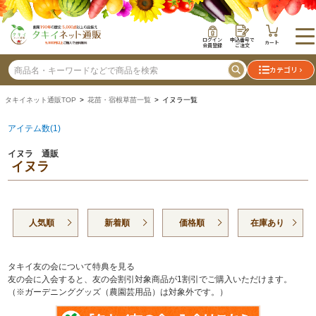
ログイン
申込番号で
カート
会員登録
ご注文
カテゴリ
タキイネット通販TOP
>
花苗・宿根草苗一覧
> イヌラ一覧
アイテム数(1)
イヌラ 通販
イヌラ
人気順
新着順
価格順
在庫あり
タキイ友の会について特典を見る
友の会に入会すると、友の会割引対象商品が1割引でご購入いただけます。
（※ガーデニンググッズ（農園芸用品）は対象外です。）