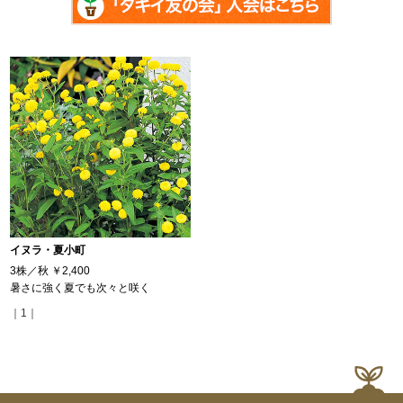
イヌラ・夏小町
3株／秋
￥2,400
暑さに強く夏でも次々と咲く
｜1｜