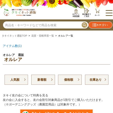
ログイン
申込番号で
カート
会員登録
ご注文
カテゴリ
タキイネット通販TOP
>
花苗・宿根草苗一覧
> オルレア一覧
アイテム数(1)
オルレア 通販
オルレア
人気順
新着順
価格順
在庫あり
タキイ友の会について特典を見る
友の会に入会すると、友の会割引対象商品が1割引でご購入いただけます。
（※ガーデニンググッズ（農園芸用品）は対象外です。）