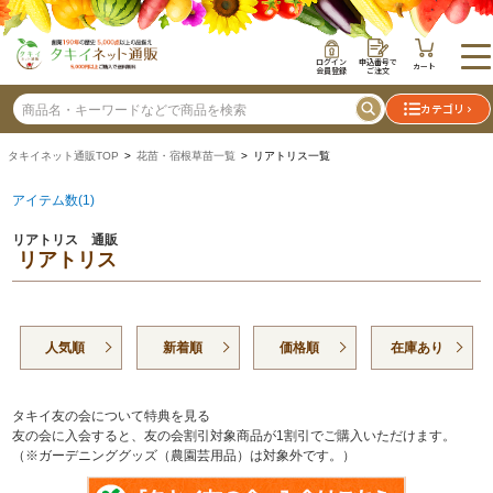
ログイン
申込番号で
カート
会員登録
ご注文
カテゴリ
タキイネット通販TOP
>
花苗・宿根草苗一覧
> リアトリス一覧
アイテム数(1)
リアトリス 通販
リアトリス
人気順
新着順
価格順
在庫あり
タキイ友の会について特典を見る
友の会に入会すると、友の会割引対象商品が1割引でご購入いただけます。
（※ガーデニンググッズ（農園芸用品）は対象外です。）