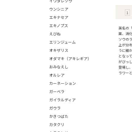
イワダレソウ
ウンシニア
1
エキナセア
エキノプス
英名の「
えびね
薬、消
ソウの
エリンジューム
上が分
オキザリス
うに細
となっ
オダマキ（アキレギア）
がびっ
おみなえし
登場し
ラワー
オルレア
カーネーション
ガーベラ
ガイラルディア
ガウラ
かきつばた
カタクリ