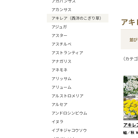
アガパンサス
アカンサス
アキレア（西洋のこぎり草）
アキ
アジュガ
アスター
並び
アスチルベ
アストランティア
（カテゴ
アナガリス
アネモネ
アリッサム
アリューム
アルストロメリア
アルセア
アンドロシンビウム
イヌラ
アキレ
イブキジャコウソウ
組／秋
￥