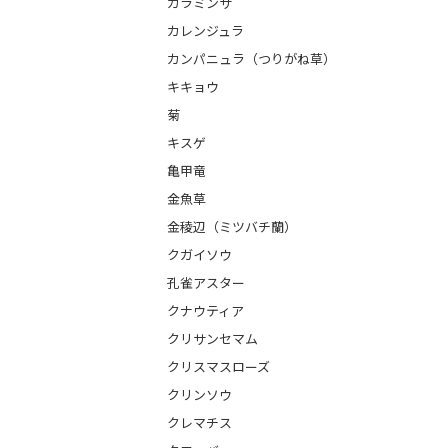
カラミンサ
カレンジュラ
カンパニュラ（つりがね草）
キキョウ
菊
キスゲ
亀甲竜
金魚草
金稜辺（ミツバチ蘭）
クガイソウ
孔雀アスター
クナウティア
クリサンセマム
クリスマスローズ
クリンソウ
クレマチス