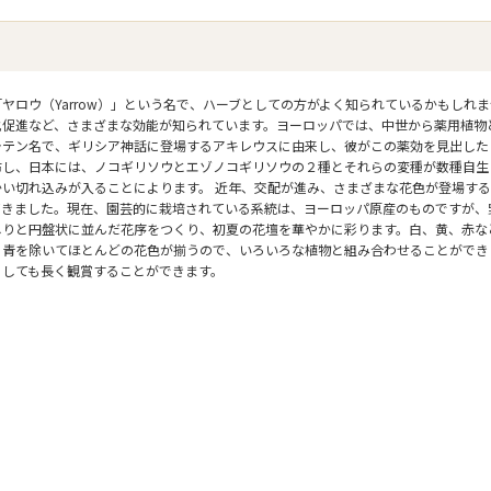
ヤロウ（Yarrow）」という名で、ハーブとしての方がよく知られているかもしれ
化促進など、さまざまな効能が知られています。ヨーロッパでは、中世から薬用植物
ラテン名で、ギリシア神話に登場するアキレウスに由来し、彼がこの薬効を見出した
布し、日本には、ノコギリソウとエゾノコギリソウの２種とそれらの変種が数種自生
かい切れ込みが入ることによります。 近年、交配が進み、さまざまな花色が登場す
てきました。現在、園芸的に栽培されている系統は、ヨーロッパ原産のものですが、
しりと円盤状に並んだ花序をつくり、初夏の花壇を華やかに彩ります。白、黄、赤な
、青を除いてほとんどの花色が揃うので、いろいろな植物と組み合わせることができ
としても長く観賞することができます。