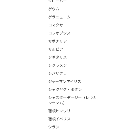
クローバー
ゲウム
ゲラニューム
コマクサ
コレオプシス
サポナリア
サルビア
ジギタリス
シクラメン
シバザクラ
ジャーマンアイリス
シャクヤク・ボタン
シャスターデージー（レウカ
ンセマム）
宿根ヒマワリ
宿根イベリス
シラン