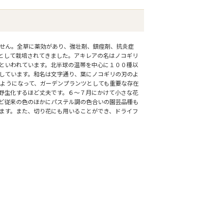
ません。全草に薬効があり、強壮剤、鎮痙剤、抗炎症
として栽培されてきました。アキレアの名はノコギリ
といわれています。北半球の温帯を中心に１００種以
しています。和名は文字通り、葉にノコギリの刃のよ
るようになって、ガーデンプランツとしても重要な存在
野生化するほど丈夫です。６～７月にかけて小さな花
ど従来の色のほかにパステル調の色合いの園芸品種も
ます。また、切り花にも用いることができ、ドライフ