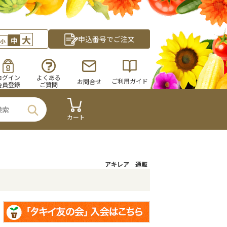
大
申込番号でご注文
中
小
ログイン
よくある
ご利用ガイド
お問合せ
会員登録
ご質問
カート
アキレア 通販