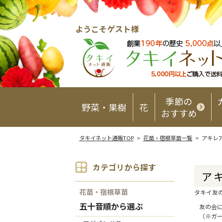
ようこそゲスト様
季節の
野菜・果樹
花
おすすめ
タキイネット通販TOP
>
花苗・宿根草苗一覧
> アキレ
カテゴリから探す
ア
花苗・宿根草苗
タキイ友
五十音順から選ぶ
友の会
（※ガ