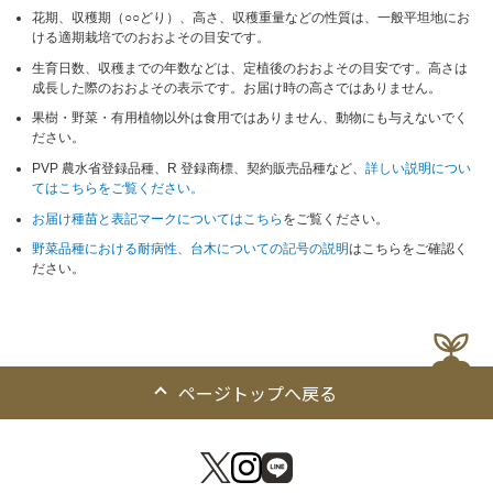
花期、収穫期（○○どり）、高さ、収穫重量などの性質は、一般平坦地にお
ける適期栽培でのおおよその目安です。
生育日数、収穫までの年数などは、定植後のおおよその目安です。高さは
成長した際のおおよその表示です。お届け時の高さではありません。
果樹・野菜・有用植物以外は食用ではありません、動物にも与えないでく
ださい。
PVP 農水省登録品種、R 登録商標、契約販売品種など、
詳しい説明につい
てはこちらをご覧ください。
お届け種苗と表記マークについてはこちら
をご覧ください。
野菜品種における耐病性、台木についての記号の説明
はこちらをご確認く
ださい。
ページトップへ戻る