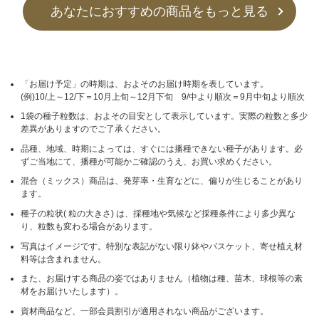
あなたにおすすめの商品をもっと見る
「お届け予定」の時期は、およそのお届け時期を表しています。
(例)10/上～12/下＝10月上旬～12月下旬 9/中より順次＝9月中旬より順次
1袋の種子粒数は、およその目安として表示しています。実際の粒数と多少
差異がありますのでご了承ください。
品種、地域、時期によっては、すぐには播種できない種子があります。必
ずご当地にて、播種が可能かご確認のうえ、お買い求めください。
混合（ミックス）商品は、発芽率・生育などに、偏りが生じることがあり
ます。
種子の粒状( 粒の大きさ) は、採種地や気候など採種条件により多少異な
り、粒数も変わる場合があります。
写真はイメージです。特別な表記がない限り鉢やバスケット、寄せ植え材
料等は含まれません。
また、お届けする商品の姿ではありません（植物は種、苗木、球根等の素
材をお届けいたします）。
資材商品など、一部会員割引が適用されない商品がございます。