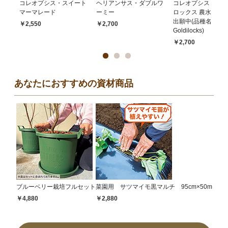
コレオプシス・スイート
ヘリアンサス・ダブルワ
コレオプシス・ゴル
マーマレード
ーミー
ロックス 農水省品
出願中(品種名：
￥2,550
￥2,700
Goldilocks)
￥2,700
あなたにおすすめの資材商品
ブルーベリー栽培フルセット
菜園用 サツマイモ黒マルチ 95cm×50m
￥4,880
￥2,880