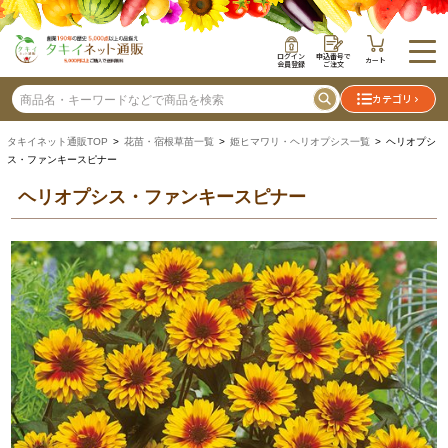
ログイン
申込番号で
カート
会員登録
ご注文
カテゴリ
タキイネット通販TOP
>
花苗・宿根草苗一覧
>
姫ヒマワリ・ヘリオプシス一覧
> ヘリオプシ
ス・ファンキースピナー
ヘリオプシス・ファンキースピナー