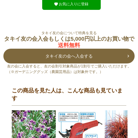
お気に入りに登録
タキイ友の会について特典を見る
タキイ友の会入会もしくは5,000円以上のお買い物で
送料無料
タキイ友の会へ入会する
友の会に入会すると、友の会割引対象商品が1割引でご購入いただけます。
（※ガーデニンググッズ（農園芸用品）は対象外です。）
この商品を見た人は、こんな商品も見ていま
す