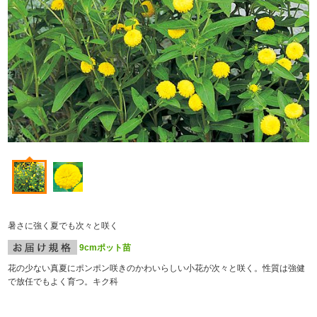
暑さに強く夏でも次々と咲く
9cmポット苗
花の少ない真夏にポンポン咲きのかわいらしい小花が次々と咲く。性質は強健
で放任でもよく育つ。キク科