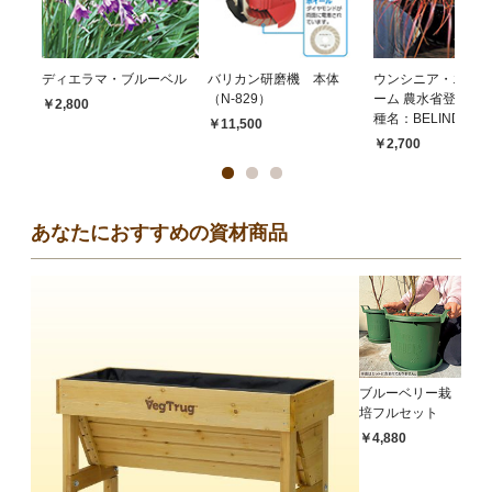
ディエラマ・ブルーベル
バリカン研磨機 本体
ウンシニア・エバー
（N-829）
ーム 農水省登録品
￥2,800
種名：BELINDAS F
￥11,500
￥2,700
あなたにおすすめの資材商品
ブルーベリー栽
培フルセット
￥4,880