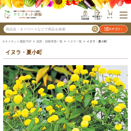
ログイン
申込番号で
カート
会員登録
ご注文
カテゴリ
タキイネット通販TOP
>
花苗・宿根草苗一覧
>
イヌラ一覧
> イヌラ・夏小町
イヌラ・夏小町