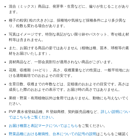
混合（ミックス）商品は、発芽率・生育などに、偏りが生じることがあり
ます。
種子の粒状( 粒の大きさ) は、採種地や気候など採種条件により多少異な
り、粒数も変わる場合があります。
写真はイメージです。特別な表記がない限り鉢やバスケット、寄せ植え材
料等は含まれません。
また、お届けする商品の姿ではありません（植物は種、苗木、球根等の素
材をお届けいたします）。
資材商品など、一部会員割引が適用されない商品がございます。
花期、収穫期（○○どり）、高さ、収穫重量などの性質は、一般平坦地にお
ける適期栽培でのおおよその目安です。
生育日数、収穫までの年数などは、定植後のおおよその目安です。高さは
成長した際のおおよその表示です。お届け時の高さではありません。
果樹・野菜・有用植物以外は食用ではありません、動物にも与えないでく
ださい。
PVP 農水省登録品種、R 登録商標、契約販売品種など、
詳しい説明につい
てはこちらをご覧ください。
お届け種苗と表記マークについてはこちら
をご覧ください。
野菜品種における耐病性、台木についての記号の説明
はこちらをご確認く