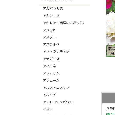
アガパンサス
アカンサス
アキレア（西洋のこぎり草）
アジュガ
アスター
アスチルベ
アストランティア
アナガリス
アネモネ
アリッサム
アリューム
アルストロメリア
アルセア
アンドロシンビウム
八重
イヌラ
0971