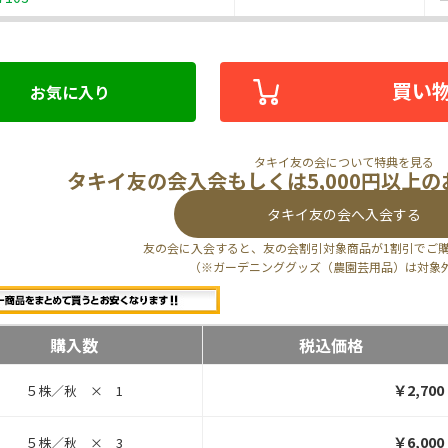
買い
お気に入り
タキイ友の会について特典を見る
タキイ友の会入会もしくは5,000円以上
タキイ友の会へ入会する
友の会に入会すると、友の会割引対象商品が1割引でご
（※ガーデニンググッズ（農園芸用品）は対象
購入数
税込価格
￥2,700
５株／秋 × 1
￥6,000
５株／秋 × 3