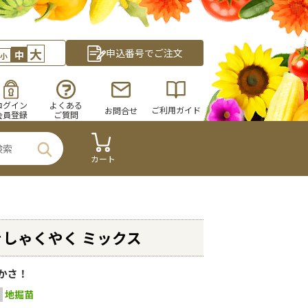
大
申込番号でご注文
中
小
ログイン
よくある
ご利用ガイド
お問合せ
会員登録
ご質問
カート
しゃくやく ミックス
かさ！
地掘苗