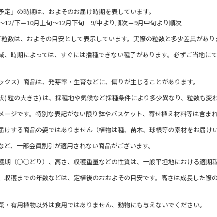
予定」の時期は、およそのお届け時期を表しています。
/上～12/下＝10月上旬～12月下旬 9/中より順次＝9月中旬より順次
子粒数は、およその目安として表示しています。実際の粒数と多少差異があり
域、時期によっては、すぐには播種できない種子があります。必ずご当地に
ックス）商品は、発芽率・生育などに、偏りが生じることがあります。
状( 粒の大きさ) は、採種地や気候など採種条件により多少異なり、粒数も変
メージです。特別な表記がない限り鉢やバスケット、寄せ植え材料等は含ま
届けする商品の姿ではありません（植物は種、苗木、球根等の素材をお届け
など、一部会員割引が適用されない商品がございます。
穫期（○○どり）、高さ、収穫重量などの性質は、一般平坦地における適期
、収穫までの年数などは、定植後のおおよその目安です。高さは成長した際
菜・有用植物以外は食用ではありません、動物にも与えないでください。