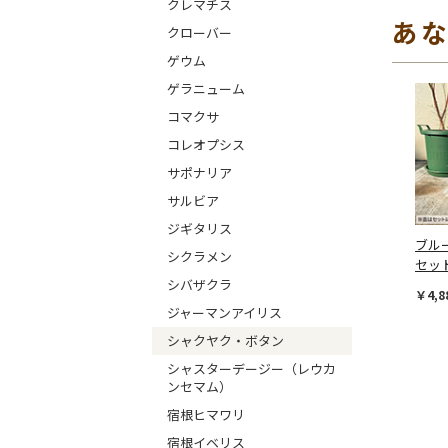
クレマチス
あ
クローバー
ゲウム
ゲラニューム
コマクサ
コレオプシス
サポナリア
サルビア
ジギタリス
ブル
シクラメン
セッ
シバザクラ
￥4,8
ジャーマンアイリス
シャクヤク・ボタン
シャスターデージー（レウカ
ンセマム）
宿根ヒマワリ
宿根イベリス