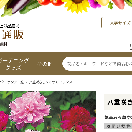
文字サイズ
ガーデニング
その他
グッズ
ヤク・ボタン一覧
> 八重咲きしゃくやく ミックス
八重咲き
気品ある華や