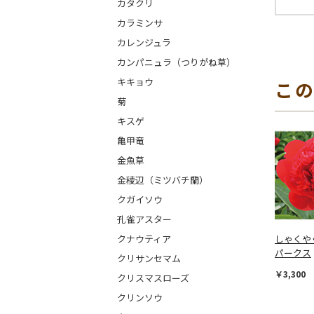
カタクリ
カラミンサ
カレンジュラ
カンパニュラ（つりがね草）
キキョウ
こ
菊
キスゲ
亀甲竜
金魚草
金稜辺（ミツバチ蘭）
クガイソウ
孔雀アスター
しゃくや
クナウティア
パークス
クリサンセマム
￥3,300
クリスマスローズ
クリンソウ