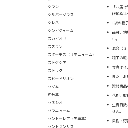
シラン
「お届け
(例)10
シルバーグラス
シレネ
1袋の種
シンビジューム
品種、地
スカビオサ
い。
スズラン
混合（ミ
スターチス（リモニューム）
種子の粒
ストケシア
写真はイ
ストック
また、お
スピードリオン
資材商品
セダム
節分草
花期、収
セネシオ
生育日数
ゼラニューム
せん。
セントーレア（矢車草）
果樹・野
セントランサス