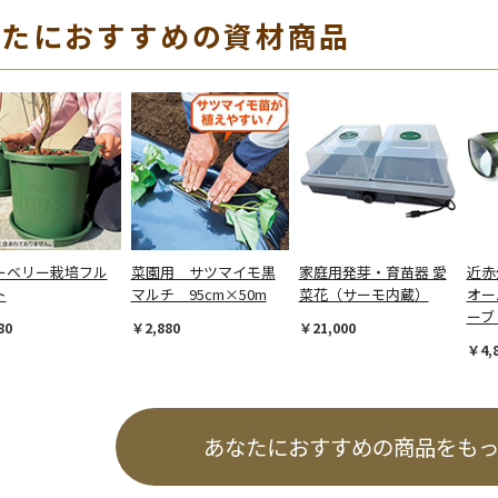
なたにおすすめの資材商品
ーベリー栽培フル
菜園用 サツマイモ黒
家庭用発芽・育苗器 愛
近赤
ト
マルチ 95cm×50m
菜花（サーモ内蔵）
オー
ーブ
80
￥2,880
￥21,000
￥4,
あなたにおすすめの商品をも