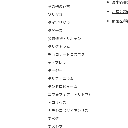
農水省登
その他の花苗
お届け種
ソリダゴ
野菜品種
タイツリソウ
タゲテス
多肉植物・サボテン
タリクトラム
チョコレートコスモス
ティアレラ
デージー
デルフィニウム
デンドロビューム
ニフォフィア（トリトマ）
トロリウス
ナデシコ（ダイアンサス）
ネペタ
ネメシア