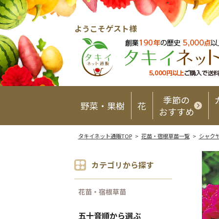
ようこそゲスト様
季節の
野菜・果樹
花
おすすめ
タキイネット通販TOP
>
花苗・宿根草苗一覧
>
シャク
カテゴリから探す
花苗・宿根草苗
五十音順から選ぶ