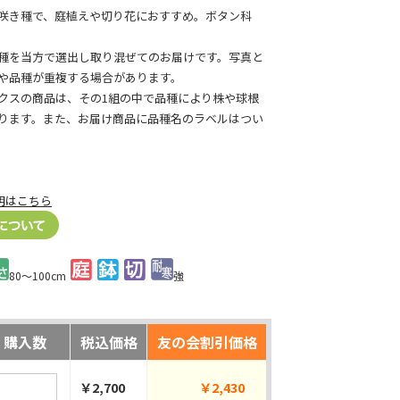
咲き種で、庭植えや切り花におすすめ。ボタン科
種を当方で選出し取り混ぜてのお届けです。写真と
や品種が重複する場合があります。
クスの商品は、その1組の中で品種により株や球根
ります。また、お届け商品に品種名のラベルはつい
明はこちら
80～100cm
強
購入数
税込価格
友の会割引価格
￥2,700
￥2,430