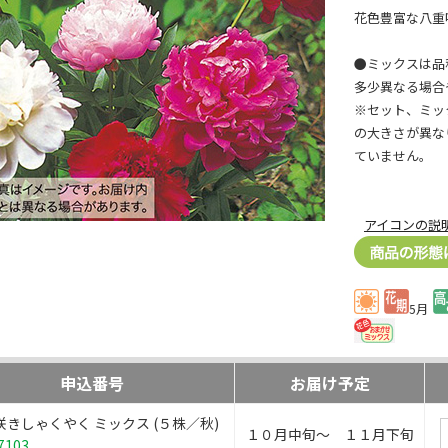
花色豊富な八重
●ミックスは品
多少異なる場合
※セット、ミッ
の大きさが異な
ていません。
アイコンの説
5月
申込番号
お届け予定
咲きしゃくやく ミックス (５株／秋)
１０月中旬～ １１月下旬
7103