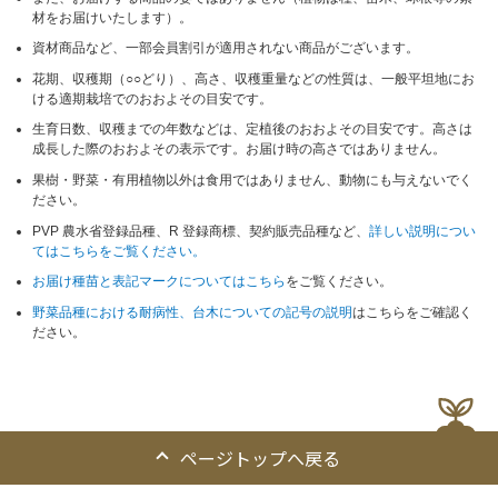
材をお届けいたします）。
資材商品など、一部会員割引が適用されない商品がございます。
花期、収穫期（○○どり）、高さ、収穫重量などの性質は、一般平坦地にお
ける適期栽培でのおおよその目安です。
生育日数、収穫までの年数などは、定植後のおおよその目安です。高さは
成長した際のおおよその表示です。お届け時の高さではありません。
果樹・野菜・有用植物以外は食用ではありません、動物にも与えないでく
ださい。
PVP 農水省登録品種、R 登録商標、契約販売品種など、
詳しい説明につい
てはこちらをご覧ください。
お届け種苗と表記マークについてはこちら
をご覧ください。
野菜品種における耐病性、台木についての記号の説明
はこちらをご確認く
ださい。
ページトップへ戻る