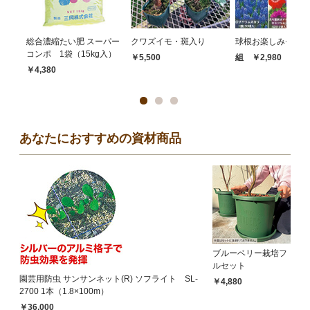
総合濃縮たい肥 スーパー
クワズイモ・斑入り
球根お楽しみセット
コンポ 1袋（15kg入）
￥5,500
組 ￥2,980
￥4,380
あなたにおすすめの資材商品
ブルーベリー栽培フ
ルセット
園芸用防虫 サンサンネット(R) ソフライト SL-
￥4,880
2700 1本（1.8×100m）
￥36,000