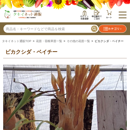
ログイン
申込番号で
カート
会員登録
ご注文
カテゴリ
タキイネット通販TOP
>
花苗・宿根草苗一覧
>
その他の花苗一覧
> ビカクシダ・ベイチー
ビカクシダ・ベイチー