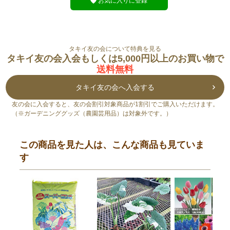
お気に入りに登録
タキイ友の会について特典を見る
タキイ友の会入会もしくは5,000円以上のお買い物で
送料無料
タキイ友の会へ入会する
友の会に入会すると、友の会割引対象商品が1割引でご購入いただけます。
（※ガーデニンググッズ（農園芸用品）は対象外です。）
この商品を見た人は、こんな商品も見ていま
す