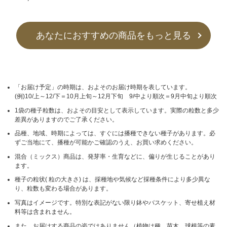
あなたにおすすめの商品をもっと見る
「お届け予定」の時期は、およそのお届け時期を表しています。
(例)10/上～12/下＝10月上旬～12月下旬 9/中より順次＝9月中旬より順次
1袋の種子粒数は、およその目安として表示しています。実際の粒数と多少
差異がありますのでご了承ください。
品種、地域、時期によっては、すぐには播種できない種子があります。必
ずご当地にて、播種が可能かご確認のうえ、お買い求めください。
混合（ミックス）商品は、発芽率・生育などに、偏りが生じることがあり
ます。
種子の粒状( 粒の大きさ) は、採種地や気候など採種条件により多少異な
り、粒数も変わる場合があります。
写真はイメージです。特別な表記がない限り鉢やバスケット、寄せ植え材
料等は含まれません。
また、お届けする商品の姿ではありません（植物は種、苗木、球根等の素