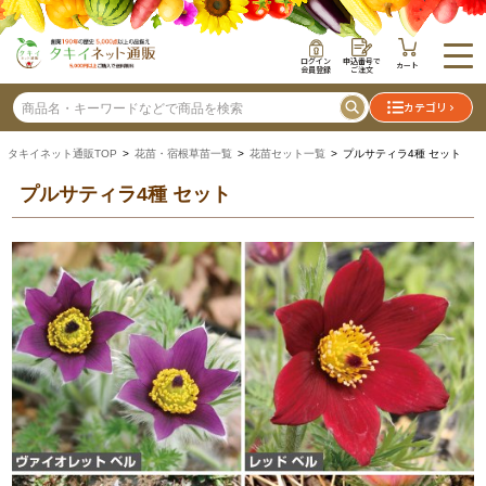
ログイン
申込番号で
カート
会員登録
ご注文
カテゴリ
タキイネット通販TOP
>
花苗・宿根草苗一覧
>
花苗セット一覧
> プルサティラ4種 セット
プルサティラ4種 セット