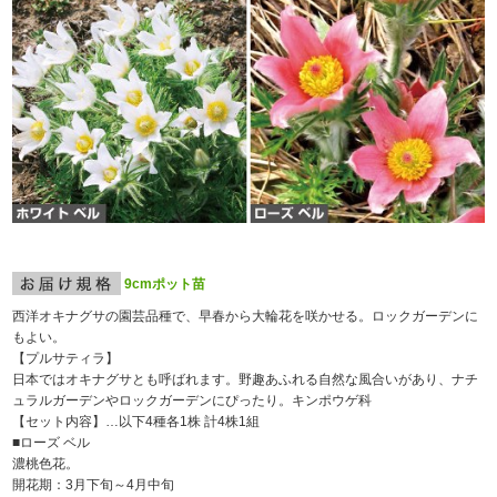
9cmポット苗
西洋オキナグサの園芸品種で、早春から大輪花を咲かせる。ロックガーデンに
もよい。
【プルサティラ】
日本ではオキナグサとも呼ばれます。野趣あふれる自然な風合いがあり、ナチ
ュラルガーデンやロックガーデンにぴったり。キンポウゲ科
【セット内容】…以下4種各1株 計4株1組
■ローズ ベル
濃桃色花。
開花期：3月下旬～4月中旬