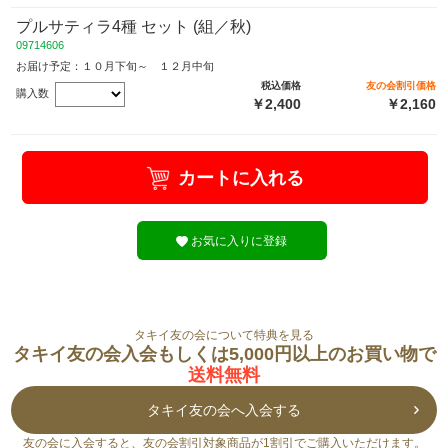
プルサティラ4種 セット (組／秋)
09714606
お届け予定：１０月下旬～ １２月中旬
税込価格
友の会割引価格
購入数
￥2,400
￥2,160
カートに入れる
お気に入りに登録
タキイ友の会について特典を見る
タキイ友の会入会もしくは5,000円以上のお買い物で
送料無料
タキイ友の会へ入会する
友の会に入会すると、友の会割引対象商品が1割引でご購入いただけます。