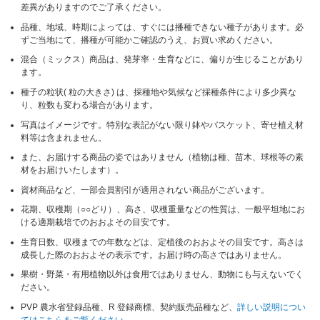
差異がありますのでご了承ください。
品種、地域、時期によっては、すぐには播種できない種子があります。必
ずご当地にて、播種が可能かご確認のうえ、お買い求めください。
混合（ミックス）商品は、発芽率・生育などに、偏りが生じることがあり
ます。
種子の粒状( 粒の大きさ) は、採種地や気候など採種条件により多少異な
り、粒数も変わる場合があります。
写真はイメージです。特別な表記がない限り鉢やバスケット、寄せ植え材
料等は含まれません。
また、お届けする商品の姿ではありません（植物は種、苗木、球根等の素
材をお届けいたします）。
資材商品など、一部会員割引が適用されない商品がございます。
花期、収穫期（○○どり）、高さ、収穫重量などの性質は、一般平坦地にお
ける適期栽培でのおおよその目安です。
生育日数、収穫までの年数などは、定植後のおおよその目安です。高さは
成長した際のおおよその表示です。お届け時の高さではありません。
果樹・野菜・有用植物以外は食用ではありません、動物にも与えないでく
ださい。
PVP 農水省登録品種、R 登録商標、契約販売品種など、
詳しい説明につい