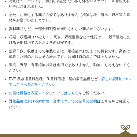
写真はイメージです。特別な表記がない限り鉢やバスケット、寄せ植え材
料等は含まれません。
また、お届けする商品の姿ではありません（植物は種、苗木、球根等の素
材をお届けいたします）。
資材商品など、一部会員割引が適用されない商品がございます。
花期、収穫期（○○どり）、高さ、収穫重量などの性質は、一般平坦地にお
ける適期栽培でのおおよその目安です。
生育日数、収穫までの年数などは、定植後のおおよその目安です。高さは
成長した際のおおよその表示です。お届け時の高さではありません。
果樹・野菜・有用植物以外は食用ではありません、動物にも与えないでく
ださい。
PVP 農水省登録品種、R 登録商標、契約販売品種など、
詳しい説明につい
てはこちらをご覧ください。
お届け種苗と表記マークについてはこちら
をご覧ください。
野菜品種における耐病性、台木についての記号の説明
はこちらをご確認く
ださい。