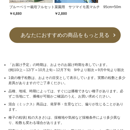
ブルーベリー栽培フルセット
菜園用 サツマイモ黒マルチ 95cm×50m
￥4,880
￥2,880
あなたにおすすめの商品をもっと見る
「お届け予定」の時期は、およそのお届け時期を表しています。
(例)10/上～12/下＝10月上旬～12月下旬 9/中より順次＝9月中旬より順次
1袋の種子粒数は、およその目安として表示しています。実際の粒数と多少
差異がありますのでご了承ください。
品種、地域、時期によっては、すぐには播種できない種子があります。必
ずご当地にて、播種が可能かご確認のうえ、お買い求めください。
混合（ミックス）商品は、発芽率・生育などに、偏りが生じることがあり
ます。
種子の粒状( 粒の大きさ) は、採種地や気候など採種条件により多少異な
り、粒数も変わる場合があります。