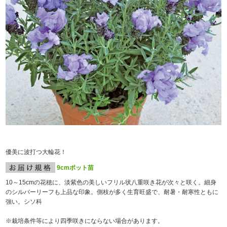
優美に波打つ大輪花！
9cmポット苗
10～15cmの花穂に、淡紫色の美しいフリル状八重咲き花が次々と咲く。細身
のシルバーリーフも上品な印象。側枝が多く生育旺盛で、耐暑・耐寒性ともに
強い。シソ科
※栽培条件等により四季咲きにならない場合があります。