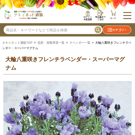
ログイン
申込番号で
カート
会員登録
ご注文
カテゴリ
タキイネット通販TOP
>
花苗・宿根草苗一覧
>
ラベンダー一覧
> 大輪八重咲きフレンチラベ
ンダー・スーパーマグナム
大輪八重咲きフレンチラベンダー・スーパーマグ
ナム