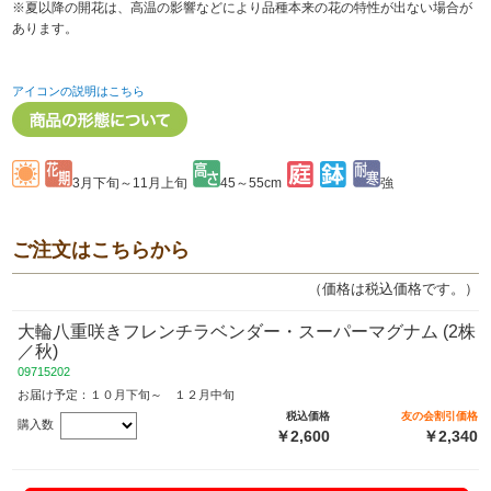
※夏以降の開花は、高温の影響などにより品種本来の花の特性が出ない場合が
あります。
アイコンの説明はこちら
3月下旬～11月上旬
45～55cm
強
ご注文はこちらから
（価格は税込価格です。）
大輪八重咲きフレンチラベンダー・スーパーマグナム (2株
／秋)
09715202
お届け予定：１０月下旬～ １２月中旬
税込価格
友の会割引価格
購入数
￥2,600
￥2,340