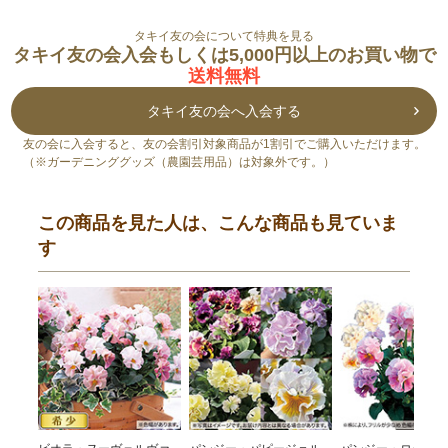
タキイ友の会について特典を見る
タキイ友の会入会もしくは5,000円以上のお買い物で
送料無料
タキイ友の会へ入会する
友の会に入会すると、友の会割引対象商品が1割引でご購入いただけます。
（※ガーデニンググッズ（農園芸用品）は対象外です。）
この商品を見た人は、こんな商品も見ていま
す