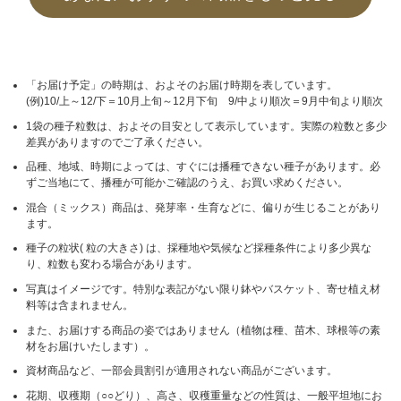
「お届け予定」の時期は、およそのお届け時期を表しています。
(例)10/上～12/下＝10月上旬～12月下旬 9/中より順次＝9月中旬より順次
1袋の種子粒数は、およその目安として表示しています。実際の粒数と多少
差異がありますのでご了承ください。
品種、地域、時期によっては、すぐには播種できない種子があります。必
ずご当地にて、播種が可能かご確認のうえ、お買い求めください。
混合（ミックス）商品は、発芽率・生育などに、偏りが生じることがあり
ます。
種子の粒状( 粒の大きさ) は、採種地や気候など採種条件により多少異な
り、粒数も変わる場合があります。
写真はイメージです。特別な表記がない限り鉢やバスケット、寄せ植え材
料等は含まれません。
また、お届けする商品の姿ではありません（植物は種、苗木、球根等の素
材をお届けいたします）。
資材商品など、一部会員割引が適用されない商品がございます。
花期、収穫期（○○どり）、高さ、収穫重量などの性質は、一般平坦地にお