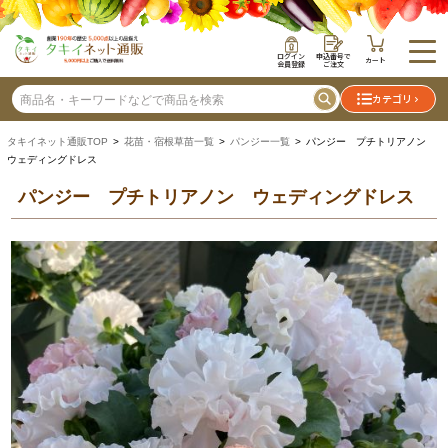
ログイン
申込番号で
カート
会員登録
ご注文
カテゴリ
タキイネット通販TOP
>
花苗・宿根草苗一覧
>
パンジー一覧
> パンジー プチトリアノン
ウェディングドレス
パンジー プチトリアノン ウェディングドレス