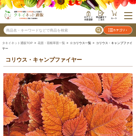
ログイン
申込番号で
カート
会員登録
ご注文
カテゴリ
タキイネット通販TOP
>
花苗・宿根草苗一覧
> ☆コリウス一覧 > コリウス・キャンプファイ
ヤー
コリウス・キャンプファイヤー