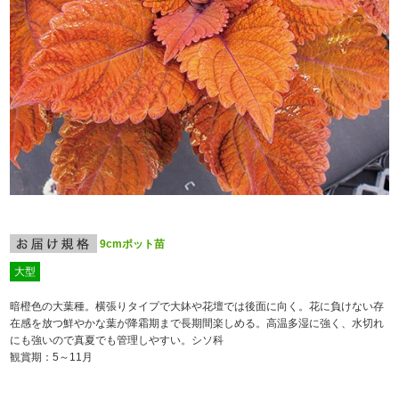
9cmポット苗
大型
暗橙色の大葉種。横張りタイプで大鉢や花壇では後面に向く。花に負けない存
在感を放つ鮮やかな葉が降霜期まで長期間楽しめる。高温多湿に強く、水切れ
にも強いので真夏でも管理しやすい。シソ科
観賞期：5～11月