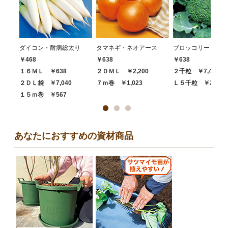
ダイコン・耐病総太り
タマネギ・ネオアース
ブロッコリー・ハイ
￥468
￥638
￥638
１６ＭＬ ￥638
２０ＭＬ ￥2,200
２千粒 ￥7,480
２ＤＬ袋 ￥7,040
７ｍ巻 ￥1,023
Ｌ５千粒 ￥20,68
１５ｍ巻 ￥567
あなたにおすすめの資材商品