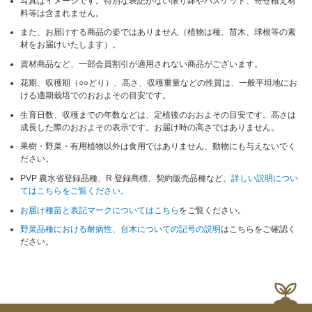
写真はイメージです。特別な表記がない限り鉢やバスケット、寄せ植え材
料等は含まれません。
また、お届けする商品の姿ではありません（植物は種、苗木、球根等の素
材をお届けいたします）。
資材商品など、一部会員割引が適用されない商品がございます。
花期、収穫期（○○どり）、高さ、収穫重量などの性質は、一般平坦地にお
ける適期栽培でのおおよその目安です。
生育日数、収穫までの年数などは、定植後のおおよその目安です。高さは
成長した際のおおよその表示です。お届け時の高さではありません。
果樹・野菜・有用植物以外は食用ではありません、動物にも与えないでく
ださい。
PVP 農水省登録品種、R 登録商標、契約販売品種など、
詳しい説明につい
てはこちらをご覧ください。
お届け種苗と表記マークについてはこちら
をご覧ください。
野菜品種における耐病性、台木についての記号の説明
はこちらをご確認く
ださい。