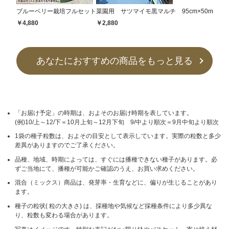
ブルーベリー栽培フルセット
菜園用 サツマイモ黒マルチ 95cm×50m
￥4,880
￥2,880
あなたにおすすめの商品をもっと見る
「お届け予定」の時期は、およそのお届け時期を表しています。
(例)10/上～12/下＝10月上旬～12月下旬 9/中より順次＝9月中旬より順次
1袋の種子粒数は、およその目安として表示しています。実際の粒数と多少
差異がありますのでご了承ください。
品種、地域、時期によっては、すぐには播種できない種子があります。必
ずご当地にて、播種が可能かご確認のうえ、お買い求めください。
混合（ミックス）商品は、発芽率・生育などに、偏りが生じることがあり
ます。
種子の粒状( 粒の大きさ) は、採種地や気候など採種条件により多少異な
り、粒数も変わる場合があります。