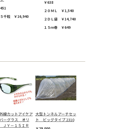
￥638
451
２０ＭＬ ￥1,540
５千粒 ￥16,940
２ＤＬ袋 ￥14,740
１５ｍ巻 ￥649
外線カットアイケア
大型トンネルアーチセッ
バーグラス オリ
ト ビッグタイプ 2310
 ＪＹ－１５ＩＲ
￥29,000