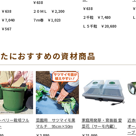
￥638
￥638
￥
￥638
２０ＭＬ ￥2,200
２千粒 ￥7,480
Ｌ
￥7,040
７ｍ巻 ￥1,023
Ｌ５千粒 ￥20,680
￥567
なたにおすすめの資材商品
ーベリー栽培フル
菜園用 サツマイモ黒
家庭用発芽・育苗器 愛
近赤
ト
マルチ 95cm×50m
菜花（サーモ内蔵）
オー
ーブ
80
￥2,880
￥21,000