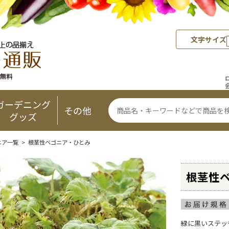
文字サイズ
ガーデニング
その他
グッズ
ニア一覧 > 根茎性ベゴニア・ひとみ
根茎性
緑に黒いステッ