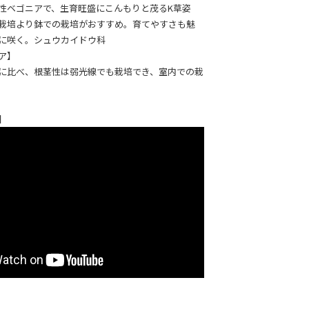
性ベゴニアで、生育旺盛にこんもりと茂るK草姿
栽培より鉢での栽培がおすすめ。育てやすさも魅
に咲く。シュウカイドウ科
ア】
に比べ、根茎性は弱光線でも栽培でき、室内での栽
】