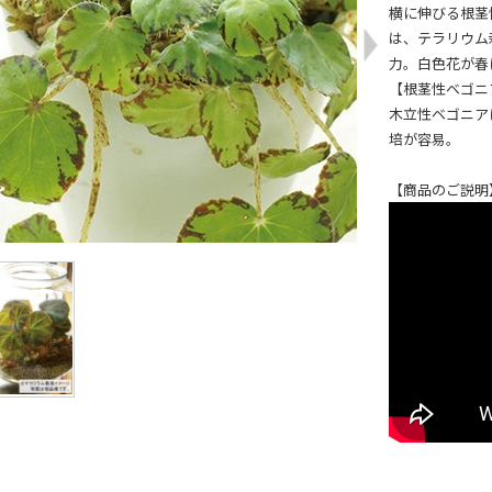
横に伸びる根茎
は、テラリウム
力。白色花が春
【根茎性ベゴニ
木立性ベゴニア
培が容易。
【商品のご説明