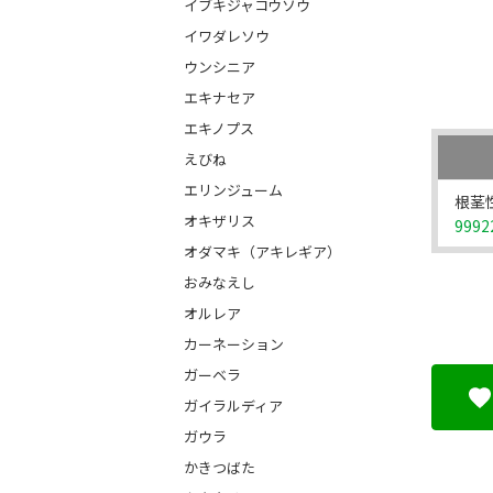
イブキジャコウソウ
イワダレソウ
ウンシニア
エキナセア
エキノプス
えびね
エリンジューム
根茎
オキザリス
9992
オダマキ（アキレギア）
おみなえし
オルレア
カーネーション
ガーベラ
ガイラルディア
ガウラ
かきつばた