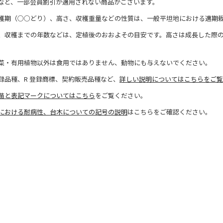
など、一部会員割引が適用されない商品がございます。
穫期（○○どり）、高さ、収穫重量などの性質は、一般平坦地における適期
、収穫までの年数などは、定植後のおおよその目安です。高さは成長した際
菜・有用植物以外は食用ではありません、動物にも与えないでください。
録品種、R 登録商標、契約販売品種など、
詳しい説明についてはこちらをご覧
苗と表記マークについてはこちら
をご覧ください。
における耐病性、台木についての記号の説明
はこちらをご確認ください。