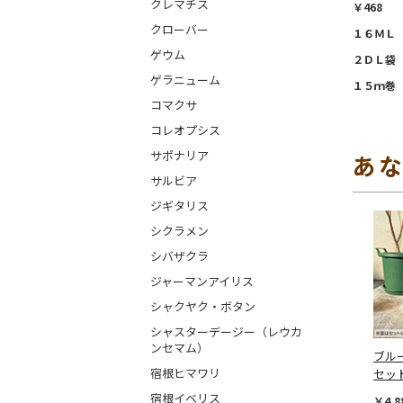
クレマチス
￥468
クローバー
１６ＭＬ 
ゲウム
２ＤＬ袋 
ゲラニューム
１５ｍ巻 
コマクサ
コレオプシス
サポナリア
あ
サルビア
ジギタリス
シクラメン
シバザクラ
ジャーマンアイリス
シャクヤク・ボタン
シャスターデージー（レウカ
ンセマム）
ブル
宿根ヒマワリ
セッ
宿根イベリス
￥4,8