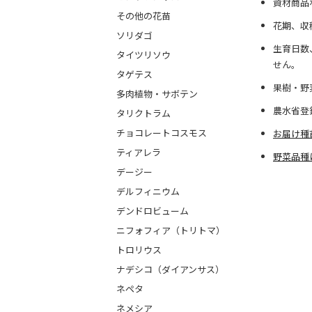
資材商品
その他の花苗
花期、収
ソリダゴ
生育日数
タイツリソウ
せん。
タゲテス
果樹・野
多肉植物・サボテン
農水省登
タリクトラム
チョコレートコスモス
お届け種
ティアレラ
野菜品種
デージー
デルフィニウム
デンドロビューム
ニフォフィア（トリトマ）
トロリウス
ナデシコ（ダイアンサス）
ネペタ
ネメシア