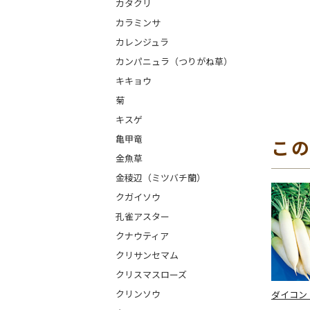
カタクリ
カラミンサ
カレンジュラ
カンパニュラ（つりがね草）
キキョウ
菊
キスゲ
亀甲竜
こ
金魚草
金稜辺（ミツバチ蘭）
クガイソウ
孔雀アスター
クナウティア
クリサンセマム
クリスマスローズ
クリンソウ
ダイコン