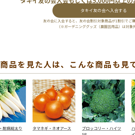
タキイ友の会入会もしくは5,000円以上
タキイ友の会へ入会する
友の会に入会すると、友の会割引対象商品が1割引でご
（※ガーデニンググッズ（農園芸用品）は対象
の商品を見た人は、こんな商品も見
・耐病総太り
タマネギ・ネオアース
ブロッコリー・ハイツ
SP