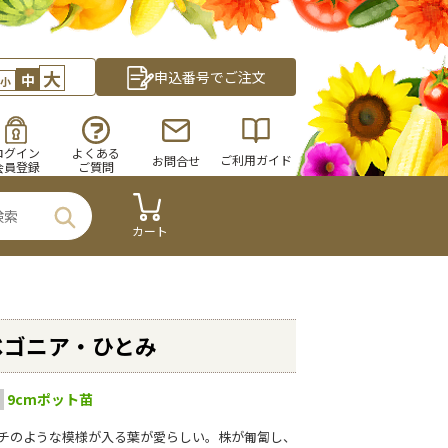
大
申込番号でご注文
中
小
ログイン
よくある
ご利用ガイド
お問合せ
会員登録
ご質問
カート
ベゴニア・ひとみ
9cmポット苗
チのような模様が入る葉が愛らしい。株が匍匐し、