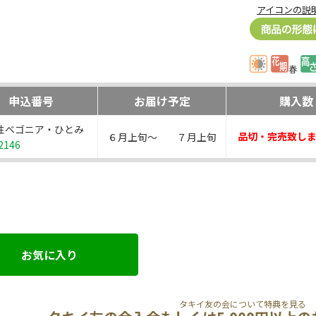
アイコンの説
春
申込番号
お届け予定
購入数
性ベゴニア・ひとみ
品切・完売致し
６月上旬～ ７月上旬
2146
お気に入り
タキイ友の会について特典を見る