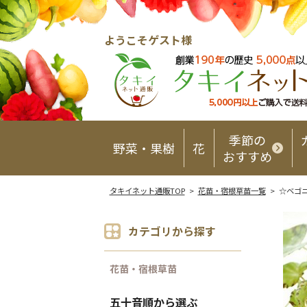
ようこそゲスト様
季節の
野菜・果樹
花
おすすめ
タキイネット通販TOP
>
花苗・宿根草苗一覧
> ☆ベゴ
カテゴリから探す
花苗・宿根草苗
五十音順から選ぶ