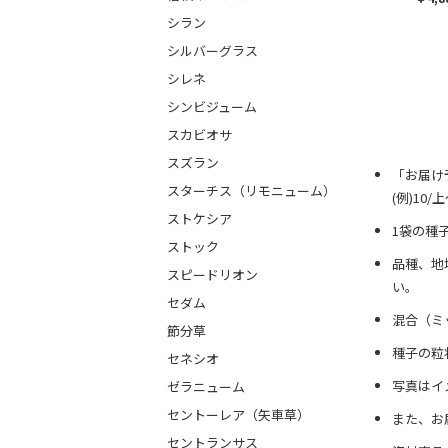
シラン
シルバーグラス
シレネ
シンビジューム
スカビオサ
スズラン
「お届け
スターチス（リモニューム）
(例)10
ストケシア
1袋の種
ストック
品種、地
スピードリオン
い。
セダム
混合（ミ
節分草
種子の粒
セネシオ
写真はイ
ゼラニューム
セントーレア（矢車草）
また、お
セントランサス