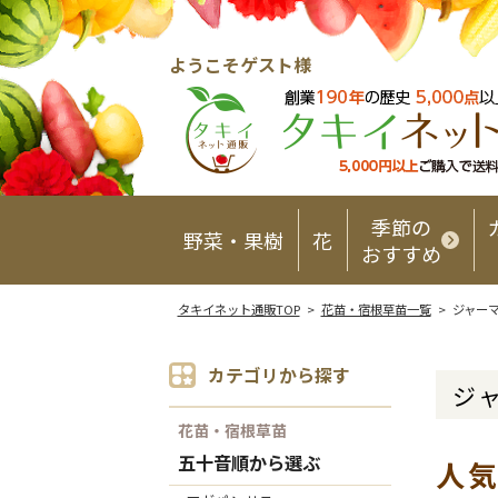
ようこそゲスト様
季節の
野菜・果樹
花
おすすめ
タキイネット通販TOP
>
花苗・宿根草苗一覧
> ジャー
カテゴリから探す
ジ
花苗・宿根草苗
五十音順から選ぶ
人