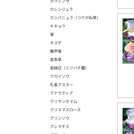
カラミンサ
カレンジュラ
カンパニュラ（つりがね草）
キキョウ
菊
キスゲ
亀甲竜
金魚草
金稜辺（ミツバチ蘭）
クガイソウ
孔雀アスター
クナウティア
クリサンセマム
クリスマスローズ
クリンソウ
クレマチス