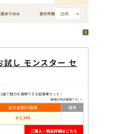
在庫ありのみ
表示件数
1
試し モンスター セ
1組で魅力を満喫できる超豪華セット！
（価格は税込価格です。）
友の会割引価格
備考
￥2,340
ご購入・商品詳細はこちら