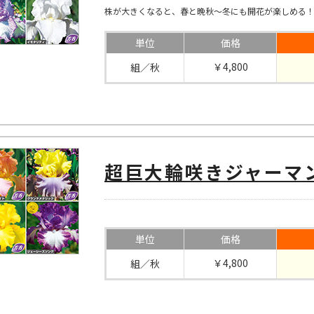
株が大きくなると、春と晩秋～冬にも開花が楽しめる
単位
価格
￥4,800
組／秋
超巨大輪咲きジャーマン
単位
価格
￥4,800
組／秋