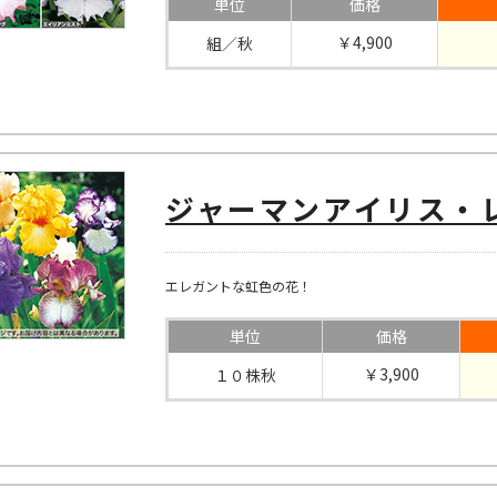
単位
価格
￥4,900
組／秋
ジャーマンアイリス・
エレガントな虹色の花！
単位
価格
￥3,900
１０株秋