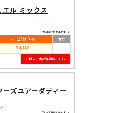
エル ミックス
（価格は税込価格です。）
友の会割引価格
備考
￥2,880
ご購入・商品詳細はこちら
フーズユアーダディー
な花！
（価格は税込価格です。）