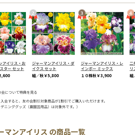
ンアイリス・お
ジャーマンアイリス・ダ
ジャーマンアイリス・レ
二
ンスター セット
イクス セット
インボー ミックス
リ
,600
組／秋
￥5,800
１０株秋
￥3,900
組
の会について特典を見る
に入会すると、友の会割引対象商品が1割引でご購入いただけます。
ーデニンググッズ（農園芸用品）は対象外です。）
ーマンアイリス の商品一覧