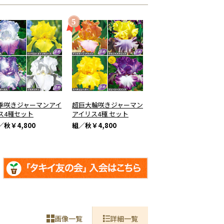
季咲きジャーマンアイ
超巨大輪咲きジャーマン
ス4種セット
アイリス4種 セット
／秋
￥4,800
組／秋
￥4,800
画像一覧
詳細一覧