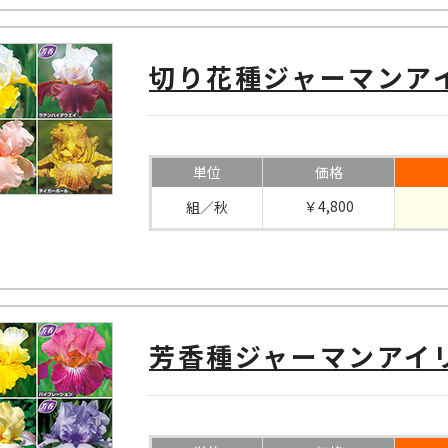
切り花種ジャーマンア
単位
価格
￥4,800
組／秋
芳香種ジャーマンアイリ