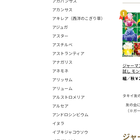
アガパンサス
アカンサス
アキレア（西洋のこぎり草）
アジュガ
アスター
アスチルベ
アストランティア
アナガリス
ジャーマ
アネモネ
試し モ
組／秋
￥2
アリッサム
アリューム
タキイ友
アルストロメリア
友の会
アルセア
（※ガ
アンドロシンビウム
イヌラ
イブキジャコウソウ
ジャ