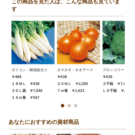
この商品を見た人は、こんな商品も見ていま
す
ダイコン・耐病総太り
タマネギ・ネオアース
ブロッコリー・ハイ
￥468
￥638
￥638
１６ＭＬ ￥638
２０ＭＬ ￥2,200
２千粒 ￥7,480
２ＤＬ袋 ￥7,040
７ｍ巻 ￥1,023
Ｌ５千粒 ￥20,68
１５ｍ巻 ￥567
あなたにおすすめの資材商品