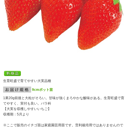
生育旺盛で育てやすい大実品種
9cmポット苗
1果20g前後と大粒がそろい。甘味が強くまろやかな酸味がある。生育旺盛で育
てやすく、実付も良い。バラ科
【大実を収穫しやすいいちご】
収穫期：5月より
※ここで販売のイチゴ苗は家庭園芸用苗です。営利栽培用ではありませんので