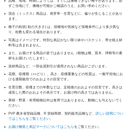
品種、地域、時期によっては、すぐには播種できない種子があります。必
ずご当地にて、播種が可能かご確認のうえ、お買い求めください。
混合（ミックス）商品は、発芽率・生育などに、偏りが生じることがあり
ます。
種子の粒状( 粒の大きさ) は、採種地や気候など採種条件により多少異な
り、粒数も変わる場合があります。
写真はイメージです。特別な表記がない限り鉢やバスケット、寄せ植え材
料等は含まれません。
また、お届けする商品の姿ではありません（植物は種、苗木、球根等の素
材をお届けいたします）。
資材商品など、一部会員割引が適用されない商品がございます。
花期、収穫期（○○どり）、高さ、収穫重量などの性質は、一般平坦地にお
ける適期栽培でのおおよその目安です。
生育日数、収穫までの年数などは、定植後のおおよその目安です。高さは
成長した際のおおよその表示です。お届け時の高さではありません。
果樹・野菜・有用植物以外は食用ではありません、動物にも与えないでく
ださい。
PVP 農水省登録品種、R 登録商標、契約販売品種など、
詳しい説明につい
てはこちらをご覧ください。
お届け種苗と表記マークについてはこちら
をご覧ください。