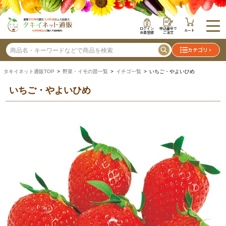
ログイン
申込番号で
カート
会員登録
ご注文
カテゴリ
タキイネット通販TOP
>
野菜・イモの苗一覧
>
イチゴ一覧
> いちご・やよいひめ
いちご・やよいひめ