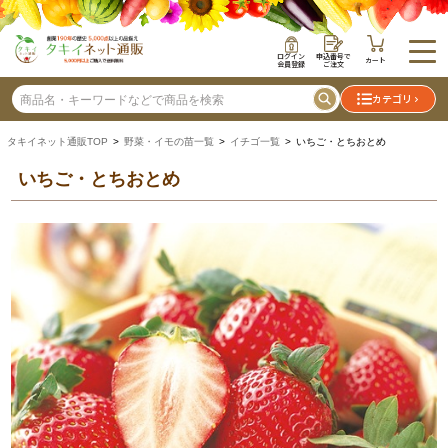
ログイン
申込番号で
カート
会員登録
ご注文
カテゴリ
タキイネット通販TOP
>
野菜・イモの苗一覧
>
イチゴ一覧
> いちご・とちおとめ
いちご・とちおとめ