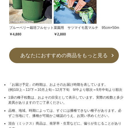
ブルーベリー栽培フルセット
菜園用 サツマイモ黒マルチ 95cm×50m
￥4,880
￥2,880
あなたにおすすめの商品をもっと見る
「お届け予定」の時期は、およそのお届け時期を表しています。
(例)10/上～12/下＝10月上旬～12月下旬 9/中より順次＝9月中旬より順次
1袋の種子粒数は、およその目安として表示しています。実際の粒数と多少
差異がありますのでご了承ください。
品種、地域、時期によっては、すぐには播種できない種子があります。必
ずご当地にて、播種が可能かご確認のうえ、お買い求めください。
混合（ミックス）商品は、発芽率・生育などに、偏りが生じることがあり