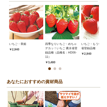
いちご・章姫
四季なりいちご・めちゃ
いちご・もういっこ
デカッ！いちご 農水省登
省登録品種
￥2,940
録品種（品種名：HD06-
￥2,940
11）
￥3,480
あなたにおすすめの資材商品