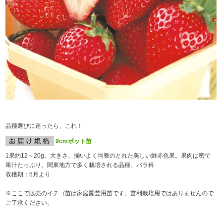
品種選びに迷ったら、これ！
9cmポット苗
1果約12～20g。大きさ、揃いよく均整のとれた美しい鮮赤色果。果肉は密で
果汁たっぷり。関東地方で多く栽培される品種。バラ科
収穫期：5月より
※ここで販売のイチゴ苗は家庭園芸用苗です。営利栽培用ではありませんので
ご了承ください。