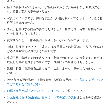
ます。
種子の粒状( 粒の大きさ) は、採種地や気候など採種条件により多少異な
り、粒数も変わる場合があります。
写真はイメージです。特別な表記がない限り鉢やバスケット、寄せ植え材
料等は含まれません。
また、お届けする商品の姿ではありません（植物は種、苗木、球根等の素
材をお届けいたします）。
資材商品など、一部会員割引が適用されない商品がございます。
花期、収穫期（○○どり）、高さ、収穫重量などの性質は、一般平坦地にお
ける適期栽培でのおおよその目安です。
生育日数、収穫までの年数などは、定植後のおおよその目安です。高さは
成長した際のおおよその表示です。お届け時の高さではありません。
果樹・野菜・有用植物以外は食用ではありません、動物にも与えないでく
ださい。
PVP 農水省登録品種、R 登録商標、契約販売品種など、
詳しい説明につい
てはこちらをご覧ください。
お届け種苗と表記マークについてはこちら
をご覧ください。
野菜品種における耐病性、台木についての記号の説明
はこちらをご確認く
ださい。