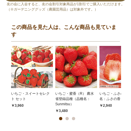
友の会に入会すると、友の会割引対象商品が1割引でご購入いただけます。
（※ガーデニンググッズ（農園芸用品）は対象外です。）
この商品を見た人は、こんな商品も見ていま
す
いちご・スイートセレク
いちご・蜜香（R） 農水
いちご・ふさのか 
ト セット
省登録品種（品種名：
名：ふさの香）
Sunmitsu）
￥3,960
￥2,940
￥3,480