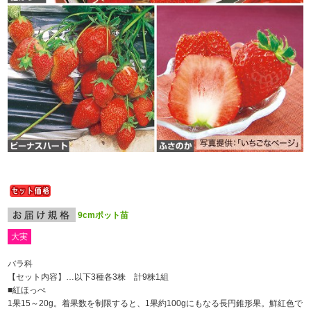
9cmポット苗
大実
バラ科
【セット内容】…以下3種各3株 計9株1組
■紅ほっぺ
1果15～20g。着果数を制限すると、1果約100gにもなる長円錐形果。鮮紅色で