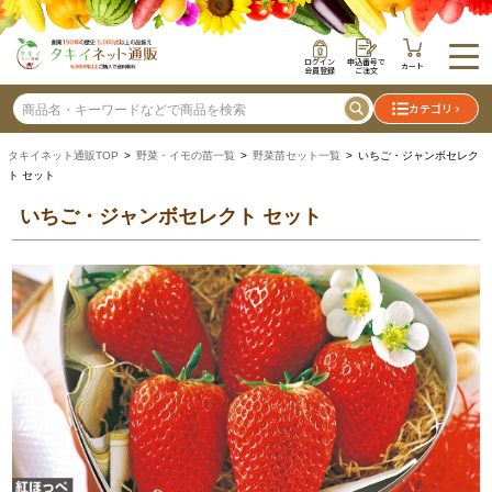
ログイン
申込番号で
カート
会員登録
ご注文
カテゴリ
タキイネット通販TOP
>
野菜・イモの苗一覧
>
野菜苗セット一覧
> いちご・ジャンボセレク
ト セット
いちご・ジャンボセレクト セット