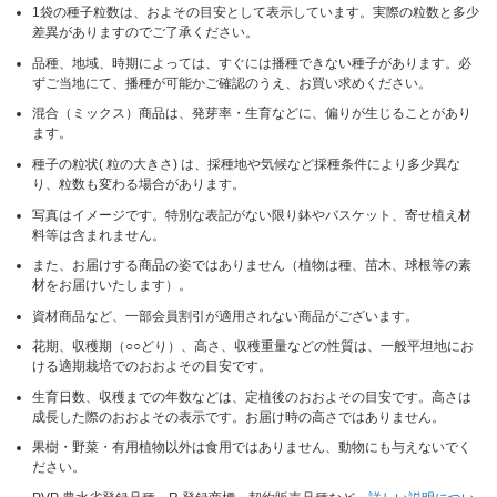
1袋の種子粒数は、およその目安として表示しています。実際の粒数と多少
差異がありますのでご了承ください。
品種、地域、時期によっては、すぐには播種できない種子があります。必
ずご当地にて、播種が可能かご確認のうえ、お買い求めください。
混合（ミックス）商品は、発芽率・生育などに、偏りが生じることがあり
ます。
種子の粒状( 粒の大きさ) は、採種地や気候など採種条件により多少異な
り、粒数も変わる場合があります。
写真はイメージです。特別な表記がない限り鉢やバスケット、寄せ植え材
料等は含まれません。
また、お届けする商品の姿ではありません（植物は種、苗木、球根等の素
材をお届けいたします）。
資材商品など、一部会員割引が適用されない商品がございます。
花期、収穫期（○○どり）、高さ、収穫重量などの性質は、一般平坦地にお
ける適期栽培でのおおよその目安です。
生育日数、収穫までの年数などは、定植後のおおよその目安です。高さは
成長した際のおおよその表示です。お届け時の高さではありません。
果樹・野菜・有用植物以外は食用ではありません、動物にも与えないでく
ださい。