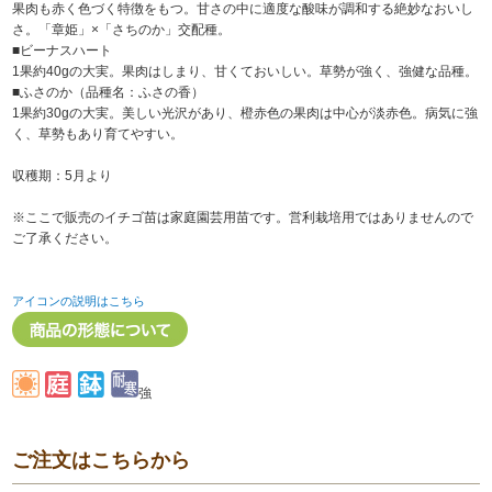
果肉も赤く色づく特徴をもつ。甘さの中に適度な酸味が調和する絶妙なおいし
さ。「章姫」×「さちのか」交配種。
■ビーナスハート
1果約40gの大実。果肉はしまり、甘くておいしい。草勢が強く、強健な品種。
■ふさのか（品種名：ふさの香）
1果約30gの大実。美しい光沢があり、橙赤色の果肉は中心が淡赤色。病気に強
く、草勢もあり育てやすい。
収穫期：5月より
※ここで販売のイチゴ苗は家庭園芸用苗です。営利栽培用ではありませんので
ご了承ください。
アイコンの説明はこちら
強
ご注文はこちらから