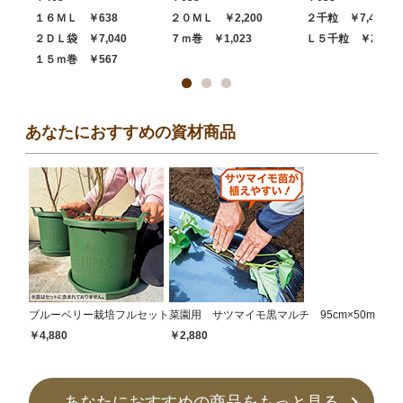
１６ＭＬ ￥638
２０ＭＬ ￥2,200
２千粒 ￥7,480
２ＤＬ袋 ￥7,040
７ｍ巻 ￥1,023
Ｌ５千粒 ￥20,68
１５ｍ巻 ￥567
あなたにおすすめの資材商品
ブルーベリー栽培フルセット
菜園用 サツマイモ黒マルチ 95cm×50m
￥4,880
￥2,880
あなたにおすすめの商品をもっと見る