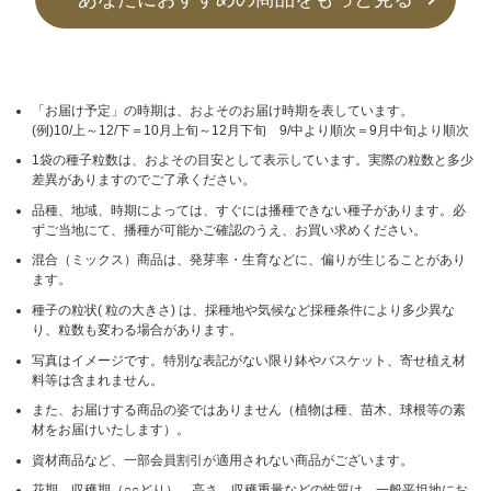
「お届け予定」の時期は、およそのお届け時期を表しています。
(例)10/上～12/下＝10月上旬～12月下旬 9/中より順次＝9月中旬より順次
1袋の種子粒数は、およその目安として表示しています。実際の粒数と多少
差異がありますのでご了承ください。
品種、地域、時期によっては、すぐには播種できない種子があります。必
ずご当地にて、播種が可能かご確認のうえ、お買い求めください。
混合（ミックス）商品は、発芽率・生育などに、偏りが生じることがあり
ます。
種子の粒状( 粒の大きさ) は、採種地や気候など採種条件により多少異な
り、粒数も変わる場合があります。
写真はイメージです。特別な表記がない限り鉢やバスケット、寄せ植え材
料等は含まれません。
また、お届けする商品の姿ではありません（植物は種、苗木、球根等の素
材をお届けいたします）。
資材商品など、一部会員割引が適用されない商品がございます。
花期、収穫期（○○どり）、高さ、収穫重量などの性質は、一般平坦地にお