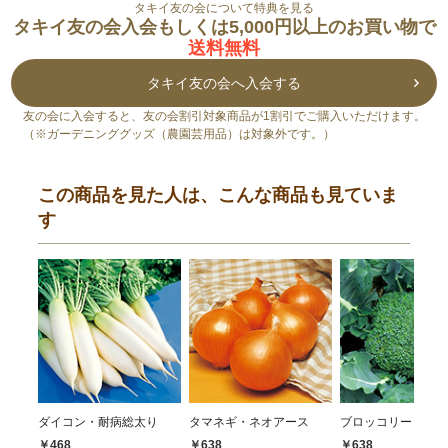
タキイ友の会について特典を見る
タキイ友の会入会もしくは5,000円以上のお買い物で
送料無料
タキイ友の会へ入会する
友の会に入会すると、友の会割引対象商品が1割引でご購入いただけます。
（※ガーデニンググッズ（農園芸用品）は対象外です。）
この商品を見た人は、こんな商品も見ていま
す
ダイコン・耐病総太り
タマネギ・ネオアース
ブロッコリー・ハイ
￥468
￥638
￥638