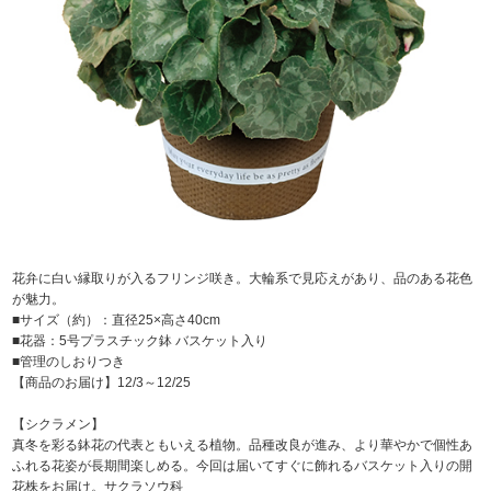
花弁に白い縁取りが入るフリンジ咲き。大輪系で見応えがあり、品のある花色
が魅力。
■サイズ（約）：直径25×高さ40cm
■花器：5号プラスチック鉢 バスケット入り
■管理のしおりつき
【商品のお届け】12/3～12/25
【シクラメン】
真冬を彩る鉢花の代表ともいえる植物。品種改良が進み、より華やかで個性あ
ふれる花姿が長期間楽しめる。今回は届いてすぐに飾れるバスケット入りの開
花株をお届け。サクラソウ科