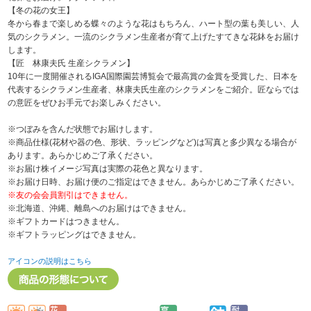
【冬の花の女王】
冬から春まで楽しめる蝶々のような花はもちろん、ハート型の葉も美しい、人
気のシクラメン。一流のシクラメン生産者が育て上げたすてきな花鉢をお届け
します。
【匠 林康夫氏 生産シクラメン】
10年に一度開催されるIGA国際園芸博覧会で最高賞の金賞を受賞した、日本を
代表するシクラメン生産者、林康夫氏生産のシクラメンをご紹介。匠ならでは
の意匠をぜひお手元でお楽しみください。
※つぼみを含んだ状態でお届けします。
※商品仕様(花材や器の色、形状、ラッピングなど)は写真と多少異なる場合が
あります。あらかじめご了承ください。
※お届け株イメージ写真は実際の花色と異なります。
※お届け日時、お届け便のご指定はできません。あらかじめご了承ください。
※友の会会員割引はできません。
※北海道、沖縄、離島へのお届けはできません。
※ギフトカードはつきません。
※ギフトラッピングはできません。
アイコンの説明はこちら