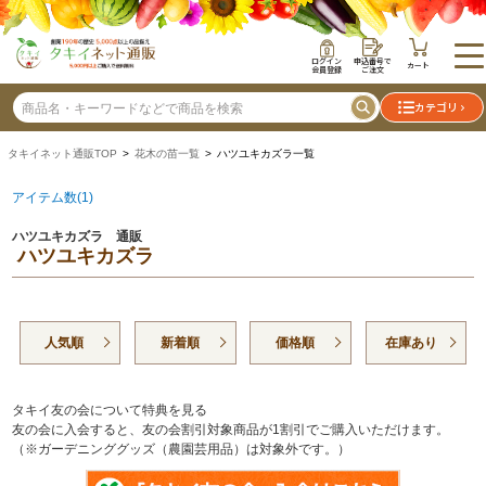
ログイン
申込番号で
カート
会員登録
ご注文
カテゴリ
タキイネット通販TOP
>
花木の苗一覧
> ハツユキカズラ一覧
アイテム数(1)
ハツユキカズラ 通販
ハツユキカズラ
人気順
新着順
価格順
在庫あり
タキイ友の会について特典を見る
友の会に入会すると、友の会割引対象商品が1割引でご購入いただけます。
（※ガーデニンググッズ（農園芸用品）は対象外です。）