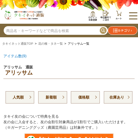
ログイン
申込番号で
カート
会員登録
ご注文
カテゴリ
タキイネット通販TOP
>
花の種・タネ一覧
> アリッサム一覧
アイテム数(9)
アリッサム 通販
アリッサム
人気順
新着順
価格順
在庫あり
タキイ友の会について特典を見る
友の会に入会すると、友の会割引対象商品が1割引でご購入いただけます。
（※ガーデニンググッズ（農園芸用品）は対象外です。）