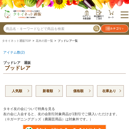
ログイン
申込番号で
カート
会員登録
ご注文
カテゴリ
タキイネット通販TOP
>
花木の苗一覧
> ブッドレア一覧
アイテム数(2)
ブッドレア 通販
ブッドレア
人気順
新着順
価格順
在庫あり
タキイ友の会について特典を見る
友の会に入会すると、友の会割引対象商品が1割引でご購入いただけます。
（※ガーデニンググッズ（農園芸用品）は対象外です。）