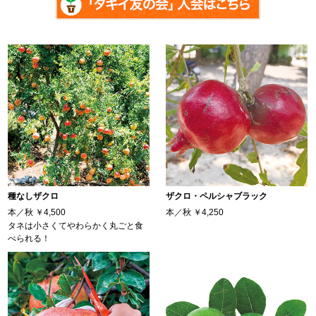
種なしザクロ
ザクロ・ペルシャブラック
本／秋
￥4,500
本／秋
￥4,250
タネは小さくてやわらかく丸ごと食
べられる！