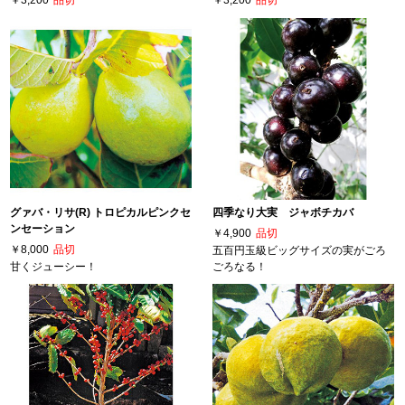
グァバ・リサ(R) トロピカルピンクセ
四季なり大実 ジャボチカバ
ンセーション
￥4,900
品切
￥8,000
品切
五百円玉級ビッグサイズの実がごろ
甘くジューシー！
ごろなる！