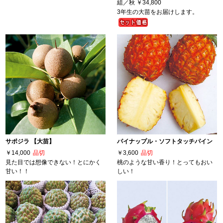
組／秋
￥34,800
3年生の大苗をお届けします。
サポジラ 【大苗】
パイナップル・ソフトタッチパイン
￥14,000
品切
￥3,600
品切
見た目では想像できない！とにかく
桃のような甘い香り！とってもおい
甘い！！
しい！