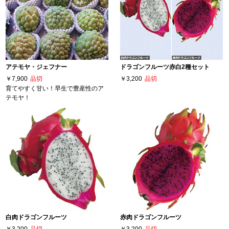
アテモヤ・ジェフナー
ドラゴンフルーツ赤白2種セット
￥7,900
品切
￥3,200
品切
育てやすく甘い！早生で豊産性のア
テモヤ！
白肉ドラゴンフルーツ
赤肉ドラゴンフルーツ
￥3,200
品切
￥3,200
品切