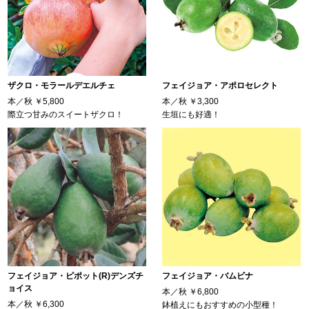
ザクロ・モラールデエルチェ
フェイジョア・アポロセレクト
本／秋
￥5,800
本／秋
￥3,300
際立つ甘みのスイートザクロ！
生垣にも好適！
フェイジョア・ピポット(R)デンズチ
フェイジョア・バムビナ
ョイス
本／秋
￥6,800
本／秋
￥6,300
鉢植えにもおすすめの小型種！