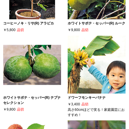
コーヒーノキ・リサ(R) アラビカ
ホワイトサポテ・セッパー(R) ルーク
￥5,800
品切
￥9,800
品切
ホワイトサポテ・セッパー(R) テプナ
ドワーフモンキーバナナ
セレクション
￥3,400
品切
￥9,800
品切
高さ60cmほどで実る！家庭園芸にお
すすめ！