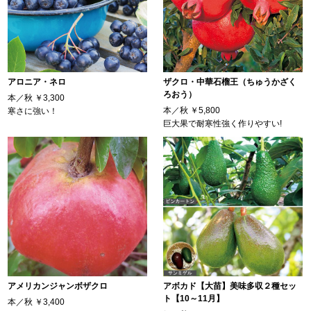
アロニア・ネロ
ザクロ・中華石榴王（ちゅうかざく
ろおう）
本／秋
￥3,300
本／秋
￥5,800
寒さに強い！
巨大果で耐寒性強く作りやすい!
アメリカンジャンボザクロ
アボカド【大苗】美味多収２種セッ
ト【10～11月】
本／秋
￥3,400