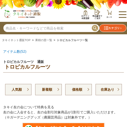
ログイン
申込番号で
カート
会員登録
ご注文
カテゴリ
タキイネット通販TOP
>
果樹の苗一覧
> トロピカルフルーツ一覧
アイテム数(52)
トロピカルフルーツ 通販
トロピカルフルーツ
人気順
新着順
価格順
在庫あり
タキイ友の会について特典を見る
友の会に入会すると、友の会割引対象商品が1割引でご購入いただけます。
（※ガーデニンググッズ（農園芸用品）は対象外です。）